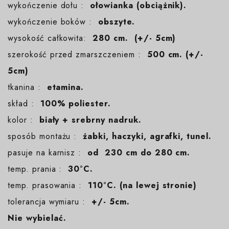
wykończenie dołu :
ołowianka (obciążnik).
wykończenie boków :
obszyte.
wysokość całkowita:
280 cm. (+/- 5cm)
szerokość przed zmarszczeniem :
500 cm. (+/-
5cm)
tkanina :
etamina.
skład :
100% poliester.
kolor :
biały + srebrny nadruk.
sposób montażu :
żabki, haczyki, agrafki, tunel.
pasuje na karnisz :
od 230 cm do 280 cm.
temp. prania :
30°C.
temp. prasowania :
110°C. (na lewej stronie)
tolerancja wymiaru :
+/- 5cm.
Nie wybielać.