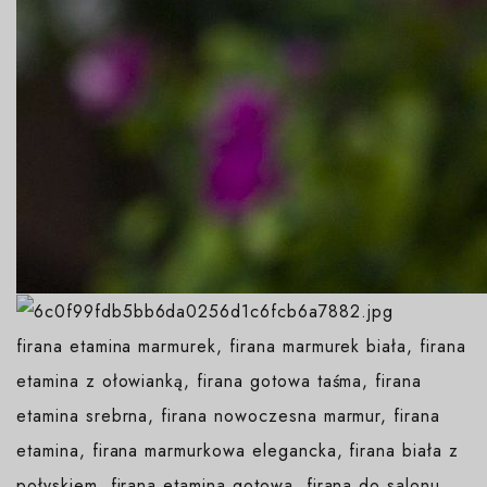
firana etamina marmurek, firana marmurek biała, firana
etamina z ołowianką, firana gotowa taśma, firana
etamina srebrna, firana nowoczesna marmur, firana
etamina, firana marmurkowa elegancka, firana biała z
połyskiem, firana etamina gotowa, firana do salonu