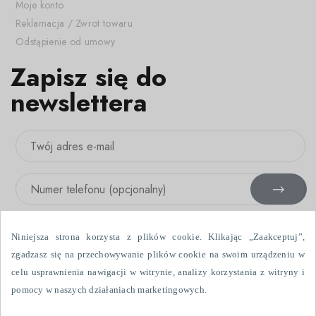
Moje konto
Reklamacja / Zwrot towaru
Odstąpienie od umowy
Zapisz się do
newslettera
Niniejsza strona korzysta z plików cookie. Klikając „Zaakceptuj”,
zgadzasz się na przechowywanie plików cookie na swoim urządzeniu w
celu usprawnienia nawigacji w witrynie, analizy korzystania z witryny i
Wyrażam zgodę na otrzymywanie informacji handlowych drogą
pomocy w naszych działaniach marketingowych.
elektroniczną i przy użyciu urządzeń telefonicznych, wysłanych przez
Fabryka Firanek Wisan S.A., ul. Włókniarzy 7, 39-451 Skopanie. Dane