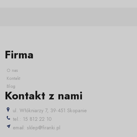
Firma
O nas
Kontakt
Blog
Kontakt z nami
ul. Włókniarzy 7, 39-451 Skopanie
tel.: 15 812 22 10
email: sklep@firanki.pl