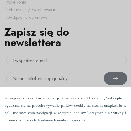
Moje konto
Reklamacja / Zwrot towaru
Odstąpienie od umowy
Zapisz się do
newslettera
Niniejsza strona korzysta z plików cookie. Klikając „Zaakceptuj”,
zgadzasz się na przechowywanie plików cookie na swoim urządzeniu w
celu usprawnienia nawigacji w witrynie, analizy korzystania z witryny i
Wyrażam zgodę na otrzymywanie informacji handlowych drogą
pomocy w naszych działaniach marketingowych.
elektroniczną i przy użyciu urządzeń telefonicznych, wysłanych przez
Fabryka Firanek Wisan S.A., ul. Włókniarzy 7, 39-451 Skopanie. Dane