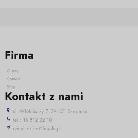
Firma
O nas
Kontakt
Blog
Kontakt z nami
ul. Włókniarzy 7, 39-451 Skopanie
tel.: 15 812 22 10
email: sklep@firanki.pl