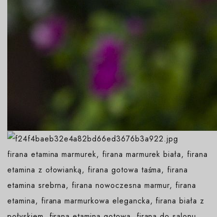
firana etamina marmurek, firana marmurek biała, firana
etamina z ołowianką, firana gotowa taśma, firana
etamina srebrna, firana nowoczesna marmur, firana
etamina, firana marmurkowa elegancka, firana biała z
połyskiem, firana etamina gotowa, firana do salonu