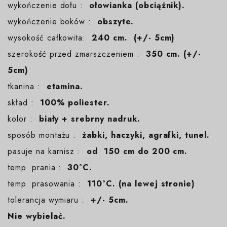
wykończenie dołu :
ołowianka (obciążnik).
wykończenie boków :
obszyte.
wysokość całkowita:
240 cm. (+/- 5cm)
szerokość przed zmarszczeniem :
350 cm. (+/-
5cm)
tkanina :
etamina.
skład :
100% poliester.
kolor :
biały + srebrny nadruk.
sposób montażu :
żabki, haczyki, agrafki, tunel.
pasuje na karnisz :
od 150 cm do 200 cm.
temp. prania :
30°C.
temp. prasowania :
110°C. (na lewej stronie)
tolerancja wymiaru :
+/- 5cm.
Nie wybielać.