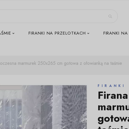
AŚMIE
FIRANKI NA PRZELOTKACH
FIRANKI NA
woczesna marmurek 250x265 cm gotowa z ołowianką na taśmie
FIRANKI
Firan
marmu
gotow