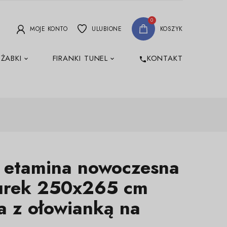
0
MOJE KONTO
ULUBIONE
KOSZYK
 ŻABKI
FIRANKI TUNEL
KONTAKT
phone
a etamina nowoczesna
rek 250x265 cm
a z ołowianką na