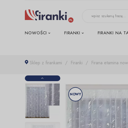
-->
NOWOŚCI
FIRANKI
FIRANKI NA T
Sklep z firankami
Firanki
Firana etamina no
NOWY