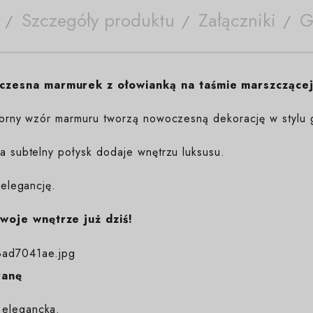
Szczegóły produktu
Załączniki
G
czesna marmurek z ołowianką na taśmie marszczącej
srebrny wzór marmuru tworzą nowoczesną dekorację w stylu 
 a subtelny połysk dodaje wnętrzu luksusu.
 elegancję.
woje wnętrze już dziś!
ranę
 elegancka.