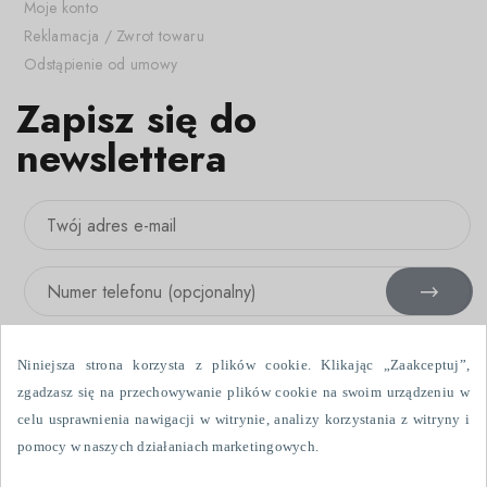
Moje konto
Reklamacja / Zwrot towaru
Odstąpienie od umowy
Zapisz się do
newslettera
Niniejsza strona korzysta z plików cookie. Klikając „Zaakceptuj”,
zgadzasz się na przechowywanie plików cookie na swoim urządzeniu w
celu usprawnienia nawigacji w witrynie, analizy korzystania z witryny i
Wyrażam zgodę na otrzymywanie informacji handlowych drogą
pomocy w naszych działaniach marketingowych.
elektroniczną i przy użyciu urządzeń telefonicznych, wysłanych przez
Fabryka Firanek Wisan S.A., ul. Włókniarzy 7, 39-451 Skopanie. Dane