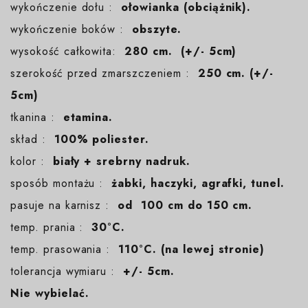
wykończenie dołu :
ołowianka (obciążnik).
wykończenie boków :
obszyte.
wysokość całkowita:
280 cm. (+/- 5cm)
szerokość przed zmarszczeniem :
250 cm. (+/-
5cm)
tkanina :
etamina.
skład :
100% poliester.
kolor :
biały + srebrny nadruk.
sposób montażu :
żabki, haczyki, agrafki, tunel.
pasuje na karnisz :
od 100 cm do 150 cm.
temp. prania :
30°C.
temp. prasowania :
110°C. (na lewej stronie)
tolerancja wymiaru :
+/- 5cm.
Nie wybielać.