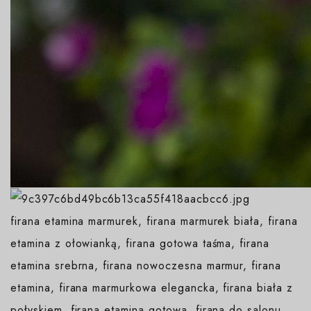
firana etamina marmurek, firana marmurek biała, firana
etamina z ołowianką, firana gotowa taśma, firana
etamina srebrna, firana nowoczesna marmur, firana
etamina, firana marmurkowa elegancka, firana biała z
połyskiem, firana etamina gotowa, firana do salonu