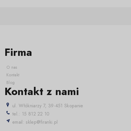
Firma
O nas
Kontakt
Blog
Kontakt z nami
ul. Włókniarzy 7, 39-451 Skopanie
tel.: 15 812 22 10
email: sklep@firanki.pl