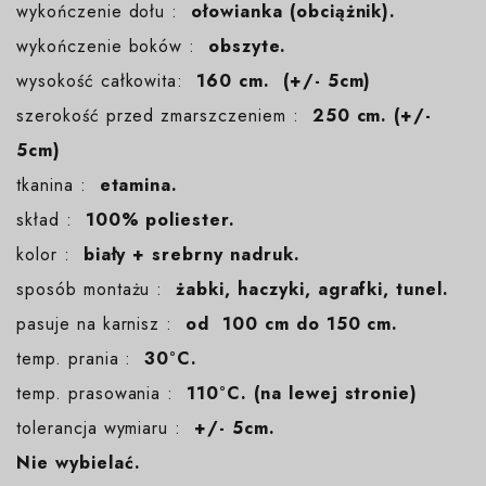
wykończenie dołu :
ołowianka (obciążnik).
wykończenie boków :
obszyte.
wysokość całkowita:
160 cm. (+/- 5cm)
szerokość przed zmarszczeniem :
250 cm. (+/-
5cm)
tkanina :
etamina.
skład :
100% poliester.
kolor :
biały + srebrny nadruk.
sposób montażu :
żabki, haczyki, agrafki, tunel.
pasuje na karnisz :
od 100 cm do 150 cm.
temp. prania :
30°C.
temp. prasowania :
110°C. (na lewej stronie)
tolerancja wymiaru :
+/- 5cm.
Nie wybielać.