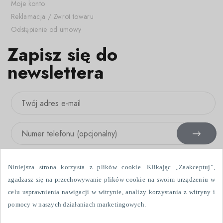
Moje konto
Reklamacja / Zwrot towaru
Odstąpienie od umowy
Zapisz się do
newslettera
Niniejsza strona korzysta z plików cookie. Klikając „Zaakceptuj”,
zgadzasz się na przechowywanie plików cookie na swoim urządzeniu w
celu usprawnienia nawigacji w witrynie, analizy korzystania z witryny i
Wyrażam zgodę na otrzymywanie informacji handlowych drogą
pomocy w naszych działaniach marketingowych.
elektroniczną i przy użyciu urządzeń telefonicznych, wysłanych przez
Fabryka Firanek Wisan S.A., ul. Włókniarzy 7, 39-451 Skopanie. Dane