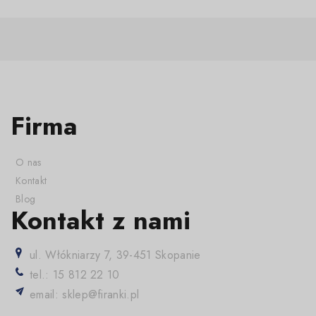
Firma
O nas
Kontakt
Blog
Kontakt z nami
ul. Włókniarzy 7, 39-451 Skopanie
tel.: 15 812 22 10
email: sklep@firanki.pl