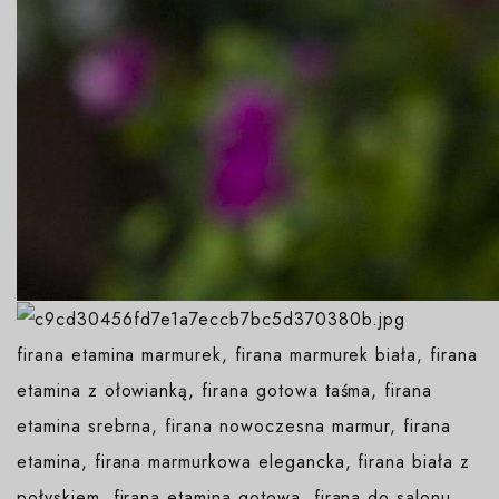
firana etamina marmurek, firana marmurek biała, firana
etamina z ołowianką, firana gotowa taśma, firana
etamina srebrna, firana nowoczesna marmur, firana
etamina, firana marmurkowa elegancka, firana biała z
połyskiem, firana etamina gotowa, firana do salonu