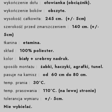
wykończenie dołu :
ołowianka (obciążnik).
wykończenie boków :
obszyte.
wysokość całkowita:
245 cm. (+/- 5cm)
szerokość przed zmarszczeniem :
140 cm. (+/-
5cm)
tkanina :
etamina.
skład :
100% poliester.
kolor :
biały + srebrny nadruk.
sposób montażu :
żabki, haczyki, agrafki, tunel.
pasuje na karnisz :
od 60 cm do 80 cm.
temp. prania :
30°C.
temp. prasowania :
110°C. (na lewej stronie)
tolerancja wymiaru :
+/- 5cm.
Nie wybielać.