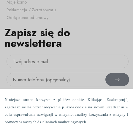
Moje konto
Reklamacja / Zwrot towaru
Odstąpienie od umowy
Zapisz się do
newslettera
Niniejsza strona korzysta z plików cookie. Klikając „Zaakceptuj”,
zgadzasz się na przechowywanie plików cookie na swoim urządzeniu w
celu usprawnienia nawigacji w witrynie, analizy korzystania z witryny i
Wyrażam zgodę na otrzymywanie informacji handlowych drogą
pomocy w naszych działaniach marketingowych.
elektroniczną i przy użyciu urządzeń telefonicznych, wysłanych przez
Fabryka Firanek Wisan S.A., ul. Włókniarzy 7, 39-451 Skopanie. Dane