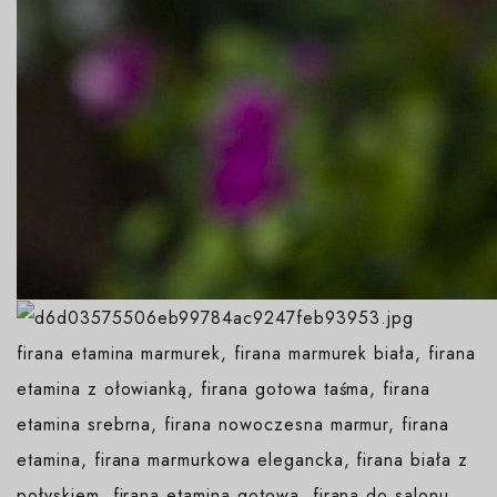
firana etamina marmurek, firana marmurek biała, firana
etamina z ołowianką, firana gotowa taśma, firana
etamina srebrna, firana nowoczesna marmur, firana
etamina, firana marmurkowa elegancka, firana biała z
połyskiem, firana etamina gotowa, firana do salonu