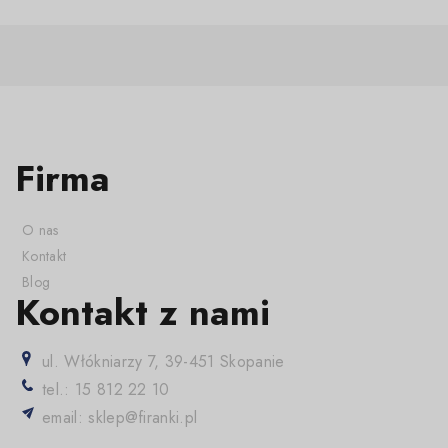
Firma
O nas
Kontakt
Blog
Kontakt z nami
ul. Włókniarzy 7, 39-451 Skopanie
tel.: 15 812 22 10
email: sklep@firanki.pl