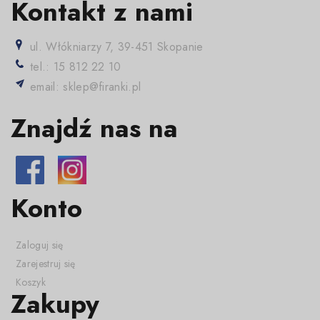
Kontakt z nami
ul. Włókniarzy 7, 39-451 Skopanie
tel.: 15 812 22 10
email: sklep@firanki.pl
Znajdź nas na
Konto
Zaloguj się
Zarejestruj się
Koszyk
Zakupy