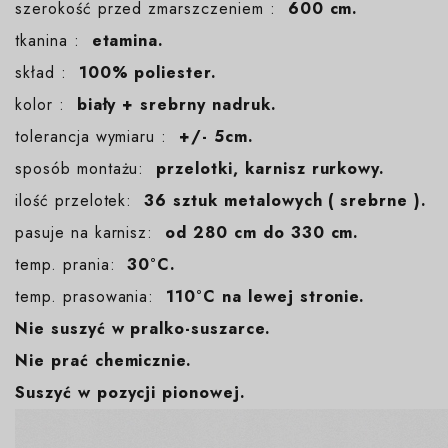
szerokość przed zmarszczeniem :
600 cm.
tkanina :
etamina.
skład :
100% poliester.
kolor :
biały + srebrny nadruk.
tolerancja wymiaru :
+/- 5cm.
sposób montażu:
przelotki, karnisz rurkowy.
ilość przelotek:
36 sztuk metalowych ( srebrne ).
pasuje na karnisz:
od 280 cm do 330 cm.
temp. prania:
30°C.
temp. prasowania:
110°C na lewej stronie.
Nie suszyć w pralko-suszarce.
Nie prać chemicznie.
Suszyć w pozycji pionowej.