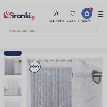
-->
0
To
☰
nav
ULUBIONE
MOJE KONTO
KOSZYK
NOWY