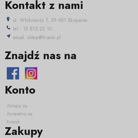
Kontakt z nami
ul. Włókniarzy 7, 39-451 Skopanie
tel.: 15 812 22 10
email: sklep@firanki.pl
Znajdź nas na
Konto
Zaloguj się
Zarejestruj się
Koszyk
Zakupy