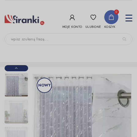
-->
0
To
☰
nav
ULUBIONE
MOJE KONTO
KOSZYK
NOWY