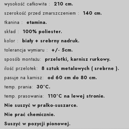
wysokość całkowita :
210 cm.
szerokość przed zmarszczeniem :
140 cm.
tkanina :
etamina.
skład :
100% poliester.
kolor :
biały + srebrny nadruk.
tolerancja wymiaru :
+/- 5cm.
sposób montażu:
przelotki, karnisz rurkowy.
ilość przelotek:
8 sztuk metalowych ( srebrne ).
pasuje na karnisz:
od 60 cm do 80 cm.
temp. prania:
30°C.
temp. prasowania:
110°C na lewej stronie.
Nie suszyć w pralko-suszarce.
Nie prać chemicznie.
Suszyć w pozycji pionowej.