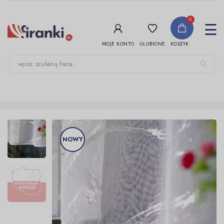
-->
0
To
☰
nav
ULUBIONE
MOJE KONTO
KOSZYK
NOWY