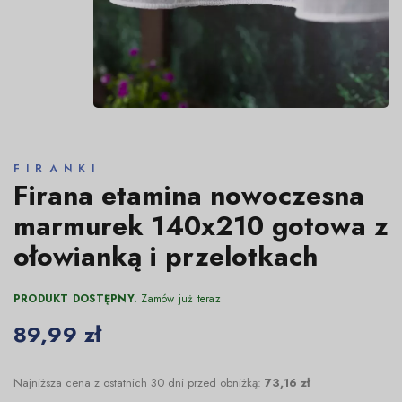
FIRANKI
Firana etamina nowoczesna
marmurek 140x210 gotowa z
ołowianką i przelotkach
PRODUKT DOSTĘPNY.
Zamów już teraz
89,99 zł
Najniższa cena z ostatnich 30 dni przed obniżką:
73,16 zł