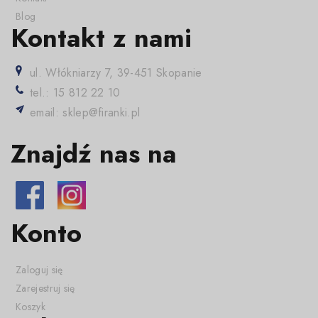
Blog
Kontakt z nami
ul. Włókniarzy 7, 39-451 Skopanie
tel.: 15 812 22 10
email: sklep@firanki.pl
Znajdź nas na
Konto
Zaloguj się
Zarejestruj się
Koszyk