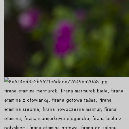
firana etamina marmurek, firana marmurek biała, firana
etamina z ołowianką, firana gotowa taśma, firana
etamina srebrna, firana nowoczesna marmur, firana
etamina, firana marmurkowa elegancka, firana biała z
połyskiem, firana etamina gotowa, firana do salonu