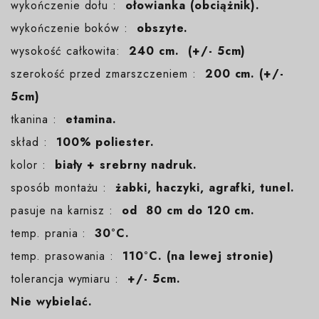
wykończenie dołu :
ołowianka (obciążnik).
wykończenie boków :
obszyte.
wysokość całkowita:
240 cm. (+/- 5cm)
szerokość przed zmarszczeniem :
200 cm. (+/-
5cm)
tkanina :
etamina.
skład :
100% poliester.
kolor :
biały + srebrny nadruk.
sposób montażu :
żabki, haczyki, agrafki, tunel.
pasuje na karnisz :
od 80 cm do 120 cm.
temp. prania :
30°C.
temp. prasowania :
110°C. (na lewej stronie)
tolerancja wymiaru :
+/- 5cm.
Nie wybielać.