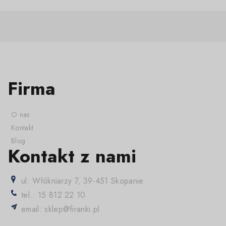
Firma
O nas
Kontakt
Blog
Kontakt z nami
ul. Włókniarzy 7, 39-451 Skopanie
tel.: 15 812 22 10
email: sklep@firanki.pl