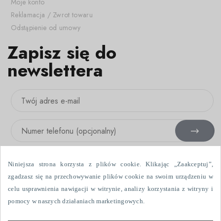
Moje konto
Reklamacja / Zwrot towaru
Odstąpienie od umowy
Zapisz się do
newslettera
Niniejsza strona korzysta z plików cookie. Klikając „Zaakceptuj”,
zgadzasz się na przechowywanie plików cookie na swoim urządzeniu w
celu usprawnienia nawigacji w witrynie, analizy korzystania z witryny i
Wyrażam zgodę na otrzymywanie informacji handlowych drogą
pomocy w naszych działaniach marketingowych.
elektroniczną i przy użyciu urządzeń telefonicznych, wysłanych przez
Fabryka Firanek Wisan S.A., ul. Włókniarzy 7, 39-451 Skopanie. Dane