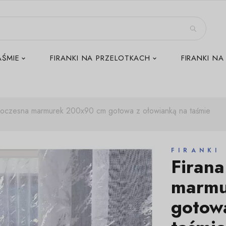
AŚMIE
FIRANKI NA PRZELOTKACH
FIRANKI NA
woczesna marmurek 200x90 cm gotowa z ołowianką na taśmie
FIRANKI
Firan
marmu
gotow