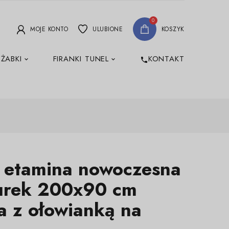
0
MOJE KONTO
ULUBIONE
KOSZYK
 ŻABKI
FIRANKI TUNEL
KONTAKT
phone
a etamina nowoczesna
rek 200x90 cm
a z ołowianką na