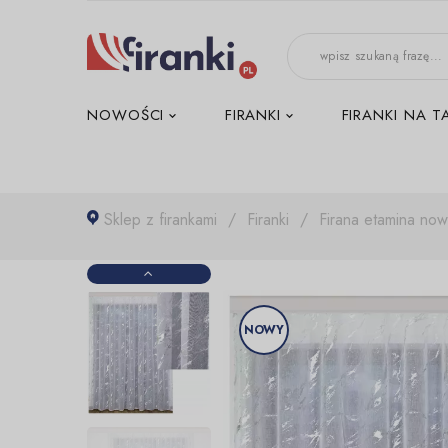
-->
NOWOŚCI
FIRANKI
FIRANKI NA T
Sklep z firankami
Firanki
Firana etamina no
NOWY