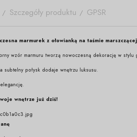
Szczegóły produktu
GPSR
czesna marmurek z ołowianką na taśmie marszczącej
srebrny wzór marmuru tworzą nowoczesną dekorację w stylu 
 a subtelny połysk dodaje wnętrzu luksusu.
 elegancję.
woje wnętrze już dziś!
ranę