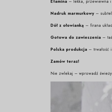
Etamina
– lekka, przewiewna i
Nadruk marmurkowy
– subtel
Dół z ołowianką
– firana układ
Gotowa do zawieszenia
– ta
Polska produkcja
– trwałość i
Zamów teraz!
Nie zwlekaj – wprowadź świeży 