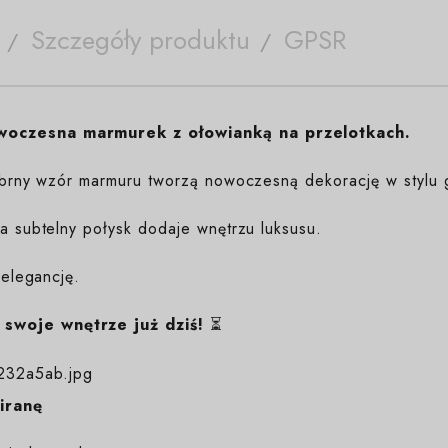
Szczegóły produktu
GPSR
woczesna marmurek z ołowianką na przelotkach.
srebrny wzór marmuru tworzą nowoczesną dekorację w stylu 
 a subtelny połysk dodaje wnętrzu luksusu.
 elegancję.
 swoje wnętrze już dziś!
⏳
iranę