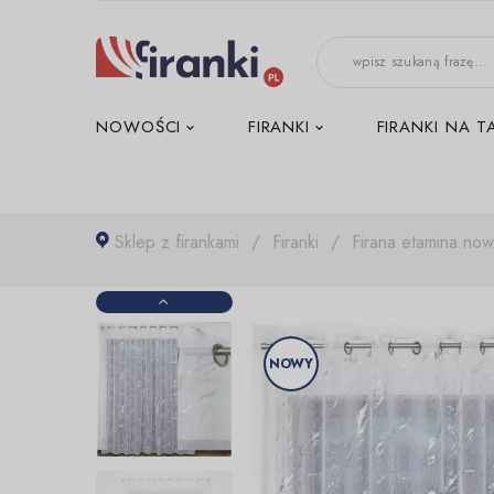
-->
NOWOŚCI
FIRANKI
FIRANKI NA T
Sklep z firankami
Firanki
Firana etamina no
NOWY