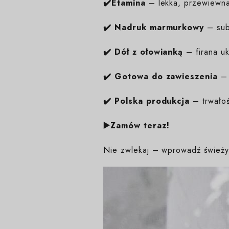
✔️Etamina
– lekka, przewiewna
✔️
Nadruk marmurkowy
– sub
✔️
Dół z ołowianką
– firana uk
✔️
Gotowa do zawieszenia
– 
✔️
Polska produkcja
– trwałoś
▶️Zamów teraz!
Nie zwlekaj – wprowadź świeży 