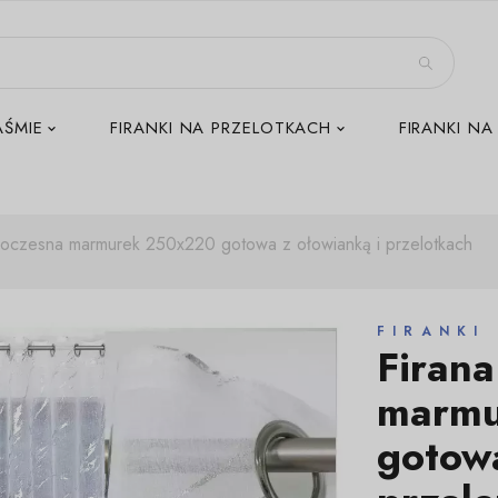
AŚMIE
FIRANKI NA PRZELOTKACH
FIRANKI NA
woczesna marmurek 250x220 gotowa z ołowianką i przelotkach
FIRANKI
Firan
marmu
gotowa