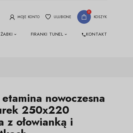
0
MOJE KONTO
ULUBIONE
KOSZYK
 ŻABKI
FIRANKI TUNEL
KONTAKT
phone
a etamina nowoczesna
rek 250x220
 z ołowianką i