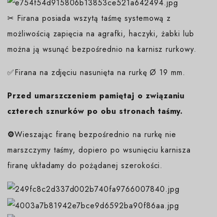
✂ Firana posiada wszytą taśmę systemową z
możliwością zapięcia na agrafki, haczyki, żabki lub
można ją wsunąć bezpośrednio na karnisz rurkowy.
✅Firana na zdjęciu nasunięta na rurkę Ø 19 mm.
Przed umarszczeniem pamiętaj o związaniu
czterech sznurków po obu stronach taśmy.
⚙️
Wieszając firanę bezpośrednio na rurkę nie
marszczymy taśmy, dopiero po wsunięciu karnisza
firanę układamy do pożądanej szerokości.