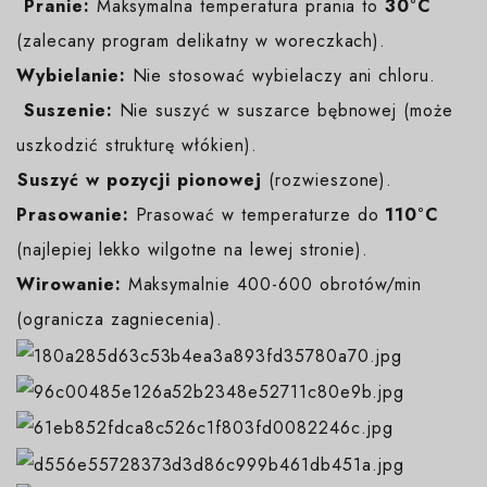
️
Pranie:
Maksymalna temperatura prania to
30°C
(zalecany program delikatny w woreczkach).
Wybielanie:
Nie stosować wybielaczy ani chloru.
️
Suszenie:
Nie suszyć w suszarce bębnowej (może
uszkodzić strukturę włókien).
️Suszyć w pozycji pionowej
(rozwieszone).
Prasowanie:
Prasować w temperaturze do
110°C
(najlepiej lekko wilgotne na lewej stronie).
Wirowanie:
Maksymalnie 400-600 obrotów/min
(ogranicza zagniecenia).