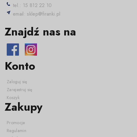
tel.: 15 812 22 10
email: sklep@firanki.pl
Znajdź nas na
Konto
Zaloguj się
Zarejestruj się
Koszyk
Zakupy
Promocje
Regulamin