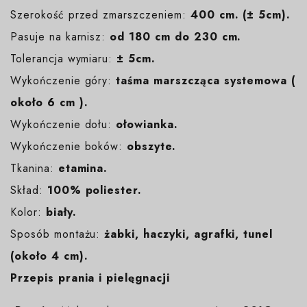
Szerokość przed zmarszczeniem:
400 cm. (± 5cm).
Pasuje na karnisz:
od 180 cm do 230 cm.
Tolerancja wymiaru:
± 5cm.
Wykończenie góry:
taśma marszcząca systemowa (
około 6 cm ).
Wykończenie dołu:
ołowianka.
Wykończenie boków:
obszyte.
Tkanina:
etamina.
Skład:
100% poliester.
Kolor:
biały
.
Sposób montażu:
żabki, haczyki, agrafki, tunel
(około 4 cm).
Przepis prania i pielęgnacji