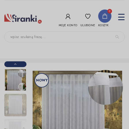
-->
0
To
☰
nav
ULUBIONE
MOJE KONTO
KOSZYK
NOWY