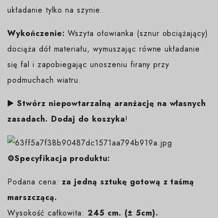
układanie tylko na szynie.
Wykończenie:
Wszyta ołowianka (sznur obciążający)
dociąża dół materiału, wymuszając równe układanie
się fal i zapobiegając unoszeniu firany przy
podmuchach wiatru.
▶️ Stwórz niepowtarzalną aranżację na własnych
zasadach. Dodaj do koszyka
!
⚙️Specyfikacja produktu:
Podana cena:
za jedną sztukę gotową z taśmą
marszczącą.
Wysokość całkowita:
245 cm. (± 5cm).