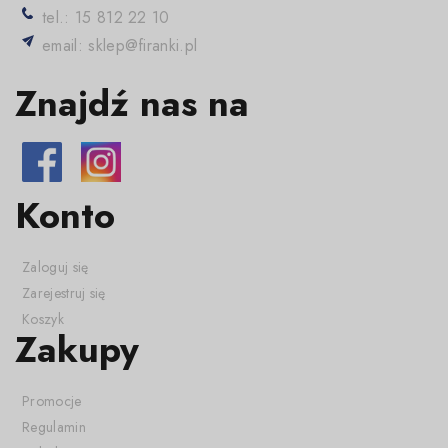
tel.: 15 812 22 10
email: sklep@firanki.pl
Znajdź nas na
Konto
Zaloguj się
Zarejestruj się
Koszyk
Zakupy
Promocje
Regulamin