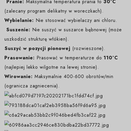
️
Pranie:
Maksymalna temperatura prania to
30°C
(zalecany program delikatny w woreczkach).
Wybielanie:
Nie stosować wybielaczy ani chloru.
️
Suszenie:
Nie suszyć w suszarce bębnowej (może
uszkodzić strukturę włókien).
️Suszyć w pozycji pionowej
(rozwieszone).
Prasowanie:
Prasować w temperaturze do
110°C
(najlepiej lekko wilgotne na lewej stronie).
Wirowanie:
Maksymalnie 400-600 obrotów/min
(ogranicza zagniecenia).