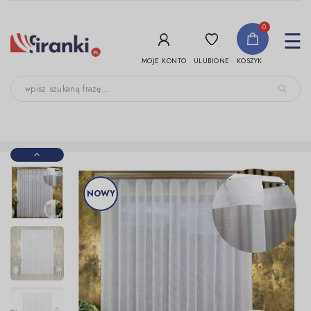
-->
0
To
☰
nav
ULUBIONE
MOJE KONTO
KOSZYK
NOWY