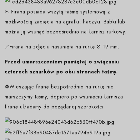
✂ Firana posiada wszytą taśmę systemową z
możliwością zapięcia na agrafki, haczyki, żabki lub
można ją wsunąć bezpośrednio na karnisz rurkowy.
✅Firana na zdjęciu nasunięta na rurkę Ø 19 mm.
Przed umarszczeniem pamiętaj o związaniu
czterech sznurków po obu stronach taśmy.
⚙️
Wieszając firanę bezpośrednio na rurkę nie
marszczymy taśmy, dopiero po wsunięciu karnisza
firanę układamy do pożądanej szerokości.