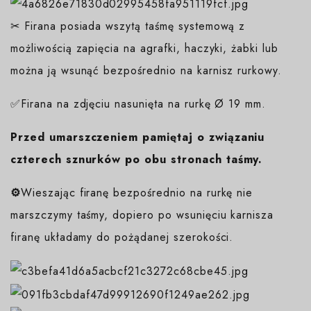
✂ Firana posiada wszytą taśmę systemową z
możliwością zapięcia na agrafki, haczyki, żabki lub
można ją wsunąć bezpośrednio na karnisz rurkowy.
✅Firana na zdjęciu nasunięta na rurkę Ø 19 mm.
Przed umarszczeniem pamiętaj o związaniu
czterech sznurków po obu stronach taśmy.
⚙️
Wieszając firanę bezpośrednio na rurkę nie
marszczymy taśmy, dopiero po wsunięciu karnisza
firanę układamy do pożądanej szerokości.