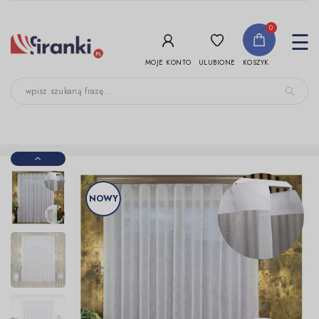
-->
0
To
☰
nav
ULUBIONE
MOJE KONTO
KOSZYK
NOWY