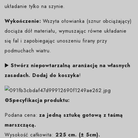
układanie tylko na szynie.
Wykończenie:
Wszyta ołowianka (sznur obciążający)
dociąża dół materiału, wymuszając równe układanie
się fal i zapobiegając unoszeniu firany przy
podmuchach wiatru.
▶️ Stwórz niepowtarzalną aranżację na własnych
zasadach. Dodaj do koszyka
!
⚙️Specyfikacja produktu:
Podana cena:
za jedną sztukę gotową z taśmą
marszczącą.
Wysokość całkowita:
225 cm. (± 5cm).