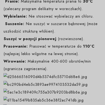
️
Pranie:
Maksymalna temperatura prania to
30°C
(zalecany program delikatny w woreczkach).
Wybielanie:
Nie stosować wybielaczy ani chloru.
️
Suszenie:
Nie suszyć w suszarce bębnowej (może
uszkodzić strukturę włókien).
️Suszyć w pozycji pionowej
(rozwieszone).
Prasowanie:
Prasować w temperaturze do
110°C
(najlepiej lekko wilgotne na lewej stronie).
Wirowanie:
Maksymalnie 400-600 obrotów/min
(ogranicza zagniecenia).