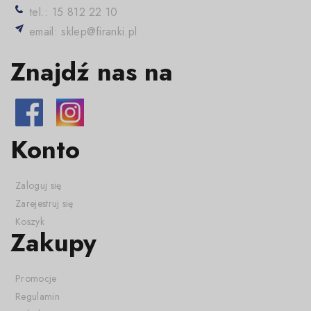
tel.: 15 812 22 10
email: sklep@firanki.pl
Znajdź nas na
Konto
Zaloguj się
Zarejestruj się
Koszyk
Zakupy
Promocje
Regulamin