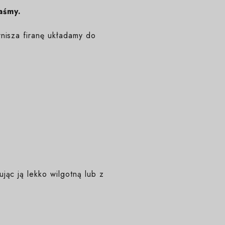
aśmy.
nisza firanę układamy do
ąc ją lekko wilgotną lub z