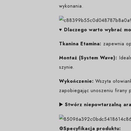
wykonania.
♥️ Dlaczego warto wybrać m
Tkanina Etamina:
zapewnia opt
Montaż (System Wave):
Ideal
szynie.
Wykończenie:
Wszyta ołowianka
zapobiegając unoszeniu firany 
▶️ Stwórz niepowtarzalną ar
⚙️Specyfikacja produktu: