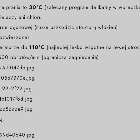
a prania to
30°C
(zalecany program delikatny w woreczk
elaczy ani chloru.
ce bębnowej (może uszkodzić strukturę włókien).
rozwieszone).
eraturze do
110°C
(najlepiej lekko wilgotne na lewej stron
00 obrotów/min (ogranicza zagniecenia).
ą.