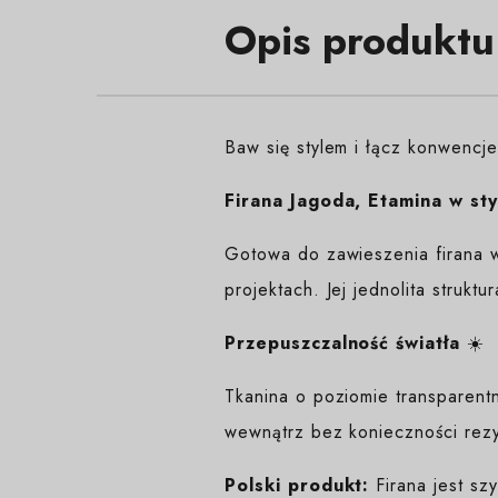
Opis produktu
Baw się stylem i łącz konwencj
Firana Jagoda, Etamina w sty
Gotowa do zawieszenia firana w
projektach. Jej jednolita strukt
Przepuszczalność światła
☀️
Tkanina o poziomie transparent
wewnątrz bez konieczności rezy
Polski produkt:
Firana jest sz