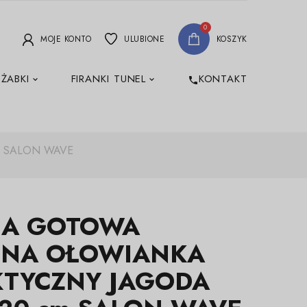
0
MOJE KONTO
ULUBIONE
KOSZYK
 ŻABKI
FIRANKI TUNEL
KONTAKT
phone
m SALON WAVE
NA GOTOWA
INA OŁOWIANKA
KTYCZNY JAGODA