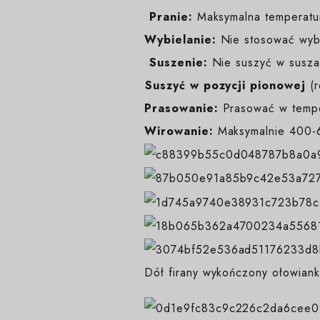
️
Pranie:
Maksymalna temperatur
Wybielanie:
Nie stosować wybi
️
Suszenie:
Nie suszyć w suszar
️Suszyć w pozycji pionowej
(
Prasowanie:
Prasować w temp
Wirowanie:
Maksymalnie 400-6
Dół firany wykończony ołowiank