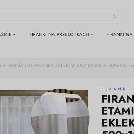
AŚMIE
FIRANKI NA PRZELOTKACH
FIRANKI NA
 ETAMINA OŁOWIANKA EKLEKTYCZNY JAGODA 500x120 c
FIRANKI
FIRA
ETAM
EKLE