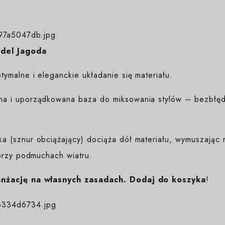
odel Jagoda
ymalne i eleganckie układanie się materiału.
na i uporządkowana baza do miksowania stylów – bezbłędn
 (sznur obciążający) dociąża dół materiału, wymuszając r
przy podmuchach wiatru.
anżację na własnych zasadach. Dodaj do koszyka
!