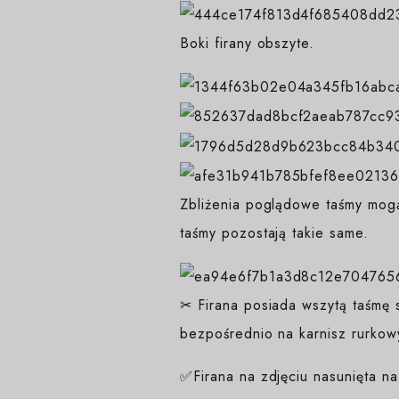
Boki firany obszyte.
Zbliżenia poglądowe taśmy mogą
taśmy pozostają takie same.
✂ Firana posiada wszytą taśmę s
bezpośrednio na karnisz rurkow
✅Firana na zdjęciu nasunięta n