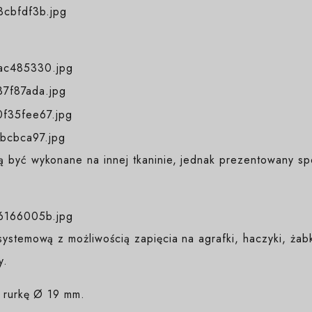
 być wykonane na innej tkaninie, jednak prezentowany sp
ystemową z możliwością zapięcia na agrafki, haczyki, żab
y.
a rurkę Ø 19 mm.