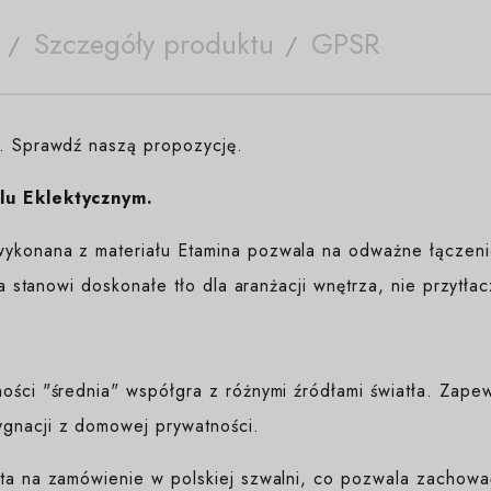
Szczegóły produktu
GPSR
e. Sprawdź naszą propozycję.
lu Eklektycznym.
ykonana z materiału Etamina pozwala na odważne łączenie
ura stanowi doskonałe tło dla aranżacji wnętrza, nie przytła
ności "średnia" współgra z różnymi źródłami światła. Zap
gnacji z domowej prywatności.
yta na zamówienie w polskiej szwalni, co pozwala zachować