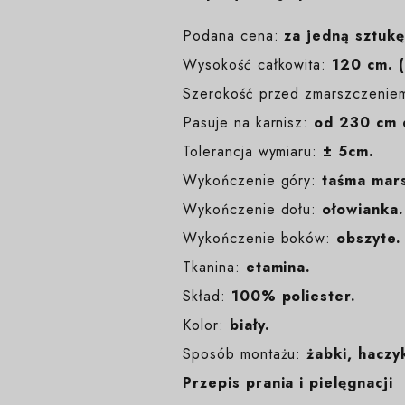
Podana cena:
za jedną sztukę
Wysokość całkowita:
120 cm. (
Szerokość przed zmarszczenie
Pasuje na karnisz:
od 230 cm 
Tolerancja wymiaru:
± 5cm.
Wykończenie góry:
taśma mars
Wykończenie dołu:
ołowianka.
Wykończenie boków:
obszyte.
Tkanina:
etamina.
Skład:
100% poliester.
Kolor:
biały
.
Sposób montażu:
żabki, haczyk
Przepis prania i pielęgnacji