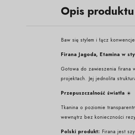
Opis produktu
Baw się stylem i łącz konwencj
Firana Jagoda, Etamina w sty
Gotowa do zawieszenia firana w
projektach. Jej jednolita strukt
Przepuszczalność światła
☀️
Tkanina o poziomie transparent
wewnątrz bez konieczności rezy
Polski produkt:
Firana jest sz