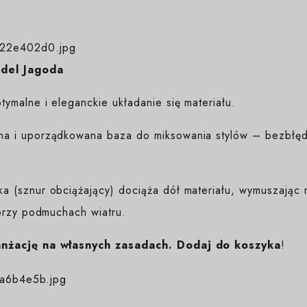
odel Jagoda
ymalne i eleganckie układanie się materiału.
na i uporządkowana baza do miksowania stylów – bezbłędn
 (sznur obciążający) dociąża dół materiału, wymuszając r
przy podmuchach wiatru.
anżację na własnych zasadach. Dodaj do koszyka
!