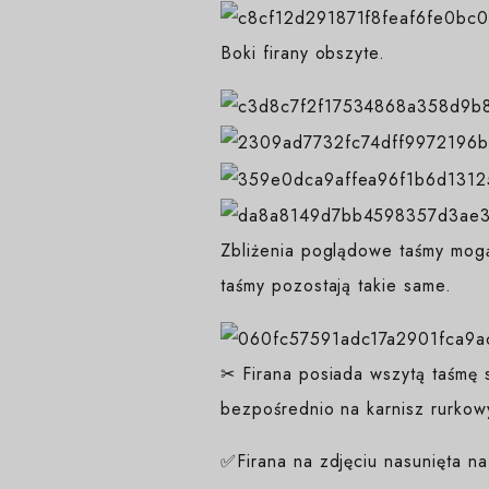
Boki firany obszyte.
Zbliżenia poglądowe taśmy mogą
taśmy pozostają takie same.
✂ Firana posiada wszytą taśmę s
bezpośrednio na karnisz rurkow
✅Firana na zdjęciu nasunięta n