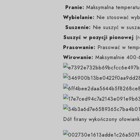
️
Pranie:
Maksymalna temperatur
Wybielanie:
Nie stosować wybi
️
Suszenie:
Nie suszyć w suszar
️Suszyć w pozycji pionowej
(
Prasowanie:
Prasować w temp
Wirowanie:
Maksymalnie 400-6
Dół firany wykończony ołowiank