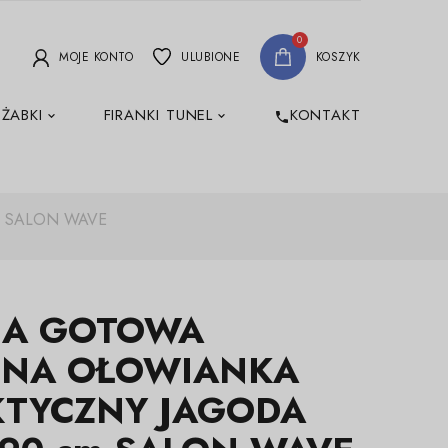
0
MOJE KONTO
ULUBIONE
KOSZYK
 ŻABKI
FIRANKI TUNEL
KONTAKT
phone
m SALON WAVE
NA GOTOWA
INA OŁOWIANKA
KTYCZNY JAGODA