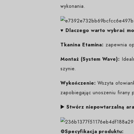
wykonania.
♥️ Dlaczego warto wybrać m
Tkanina Etamina:
zapewnia opt
Montaż (System Wave):
Ideal
szynie.
Wykończenie:
Wszyta ołowianka
zapobiegając unoszeniu firany 
▶️ Stwórz niepowtarzalną ar
⚙️Specyfikacja produktu: