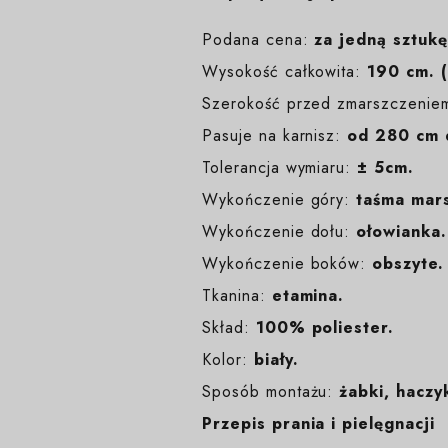
Podana cena:
za jedną sztukę
Wysokość całkowita:
190 cm. (
Szerokość przed zmarszczenie
Pasuje na karnisz:
od 280 cm 
Tolerancja wymiaru:
± 5cm.
Wykończenie góry:
taśma mars
Wykończenie dołu:
ołowianka.
Wykończenie boków:
obszyte.
Tkanina:
etamina.
Skład:
100% poliester.
Kolor:
biały
.
Sposób montażu:
żabki, haczyk
Przepis prania i pielęgnacji