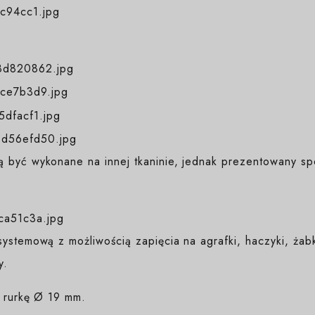
 być wykonane na innej tkaninie, jednak prezentowany sp
ystemową z możliwością zapięcia na agrafki, haczyki, żab
y.
a rurkę Ø 19 mm.