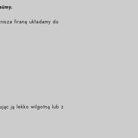
aśmy.
nisza firanę układamy do
ąc ją lekko wilgotną lub z