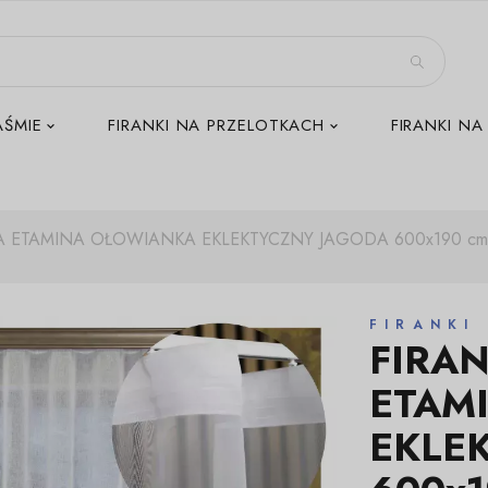
AŚMIE
FIRANKI NA PRZELOTKACH
FIRANKI NA
 ETAMINA OŁOWIANKA EKLEKTYCZNY JAGODA 600x190 c
FIRANKI
FIRA
ETAM
EKLE