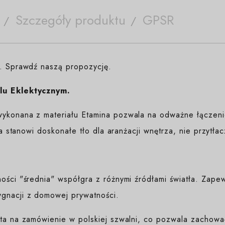
Szczegóły produktu
GPSR
e. Sprawdź naszą propozycję.
lu Eklektycznym.
ykonana z materiału Etamina pozwala na odważne łączenie
ura stanowi doskonałe tło dla aranżacji wnętrza, nie przytła
ności "średnia" współgra z różnymi źródłami światła. Zap
gnacji z domowej prywatności.
yta na zamówienie w polskiej szwalni, co pozwala zachować