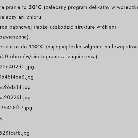
a prania to
30°C
(zalecany program delikatny w woreczk
elaczy ani chloru.
ce bębnowej (może uszkodzić strukturę włókien).
rozwieszone).
eraturze do
110°C
(najlepiej lekko wilgotne na lewej stron
00 obrotów/min (ogranicza zagniecenia).
ą.