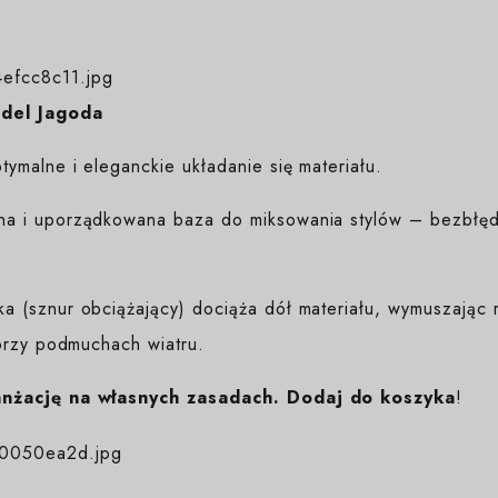
odel Jagoda
ymalne i eleganckie układanie się materiału.
na i uporządkowana baza do miksowania stylów – bezbłędn
 (sznur obciążający) dociąża dół materiału, wymuszając r
przy podmuchach wiatru.
anżację na własnych zasadach. Dodaj do koszyka
!