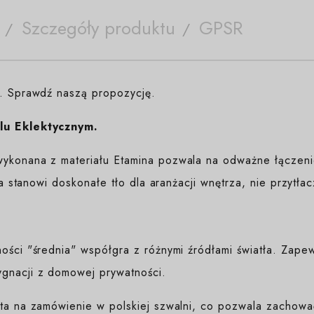
Szczegóły produktu
GPSR
e. Sprawdź naszą propozycję.
lu Eklektycznym.
ykonana z materiału Etamina pozwala na odważne łączenie
ura stanowi doskonałe tło dla aranżacji wnętrza, nie przytła
ności "średnia" współgra z różnymi źródłami światła. Zap
gnacji z domowej prywatności.
yta na zamówienie w polskiej szwalni, co pozwala zachować