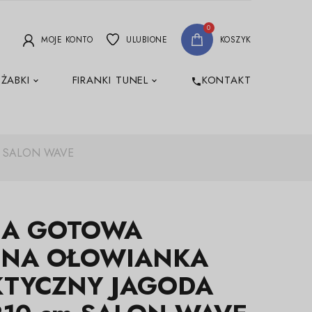
0
MOJE KONTO
ULUBIONE
KOSZYK
 ŻABKI
FIRANKI TUNEL
KONTAKT
phone
m SALON WAVE
NA GOTOWA
INA OŁOWIANKA
KTYCZNY JAGODA