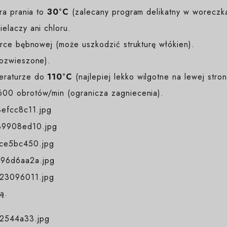
a prania to
30°C
(zalecany program delikatny w woreczk
elaczy ani chloru.
ce bębnowej (może uszkodzić strukturę włókien).
rozwieszone).
eraturze do
110°C
(najlepiej lekko wilgotne na lewej stron
00 obrotów/min (ogranicza zagniecenia).
ą.