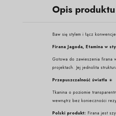
Opis produktu
Baw się stylem i łącz konwencj
Firana Jagoda, Etamina w sty
Gotowa do zawieszenia firana w
projektach. Jej jednolita strukt
Przepuszczalność światła
☀️
Tkanina o poziomie transparent
wewnątrz bez konieczności rezy
Polski produkt:
Firana jest sz