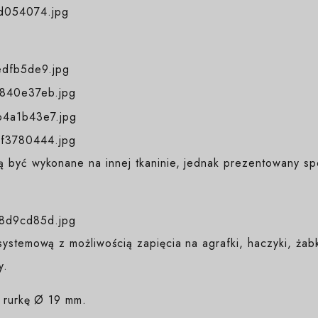
 być wykonane na innej tkaninie, jednak prezentowany sp
ystemową z możliwością zapięcia na agrafki, haczyki, żab
y.
a rurkę Ø 19 mm.