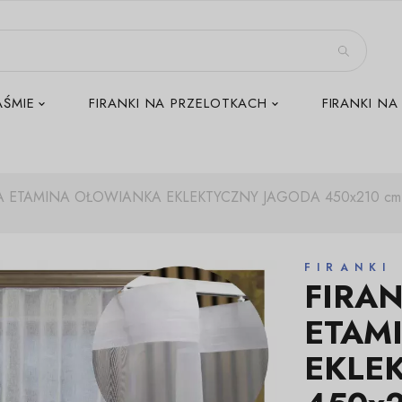
AŚMIE
FIRANKI NA PRZELOTKACH
FIRANKI NA
 ETAMINA OŁOWIANKA EKLEKTYCZNY JAGODA 450x210 c
FIRANKI
FIRA
ETAM
EKLE