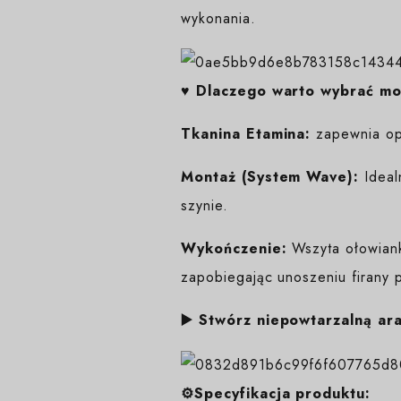
wykonania.
♥️ Dlaczego warto wybrać m
Tkanina Etamina:
zapewnia opt
Montaż (System Wave):
Ideal
szynie.
Wykończenie:
Wszyta ołowianka
zapobiegając unoszeniu firany 
▶️ Stwórz niepowtarzalną ar
⚙️Specyfikacja produktu: