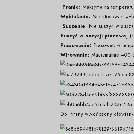
️
Pranie:
Maksymalna temperatur
Wybielanie:
Nie stosować wybi
️
Suszenie:
Nie suszyć w suszar
️Suszyć w pozycji pionowej
(
Prasowanie:
Prasować w temp
Wirowanie:
Maksymalnie 400-6
Dół firany wykończony ołowiank