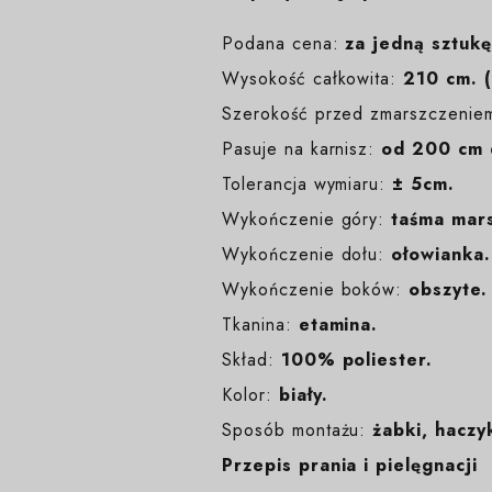
Podana cena:
za jedną sztukę
Wysokość całkowita:
210 cm. (
Szerokość przed zmarszczenie
Pasuje na karnisz:
od 200 cm 
Tolerancja wymiaru:
± 5cm.
Wykończenie góry:
taśma mars
Wykończenie dołu:
ołowianka.
Wykończenie boków:
obszyte.
Tkanina:
etamina.
Skład:
100% poliester.
Kolor:
biały
.
Sposób montażu:
żabki, haczyk
Przepis prania i pielęgnacji