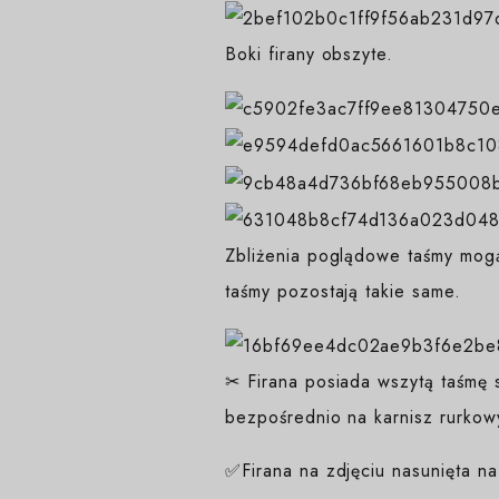
Boki firany obszyte.
Zbliżenia poglądowe taśmy mogą
taśmy pozostają takie same.
✂ Firana posiada wszytą taśmę s
bezpośrednio na karnisz rurkow
✅Firana na zdjęciu nasunięta n