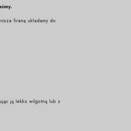
aśmy.
nisza firanę układamy do
ąc ją lekko wilgotną lub z