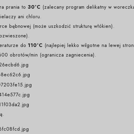
a prania to
30°C
(zalecany program delikatny w woreczk
elaczy ani chloru.
ce bębnowej (może uszkodzić strukturę włókien).
rozwieszone).
eraturze do
110°C
(najlepiej lekko wilgotne na lewej stron
00 obrotów/min (ogranicza zagniecenia).
ą.