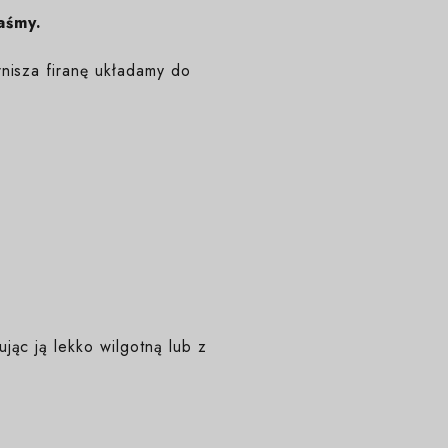
aśmy.
nisza firanę układamy do
ąc ją lekko wilgotną lub z