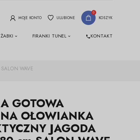
0
MOJE KONTO
ULUBIONE
KOSZYK
 ŻABKI
FIRANKI TUNEL
KONTAKT
phone
m SALON WAVE
NA GOTOWA
INA OŁOWIANKA
KTYCZNY JAGODA