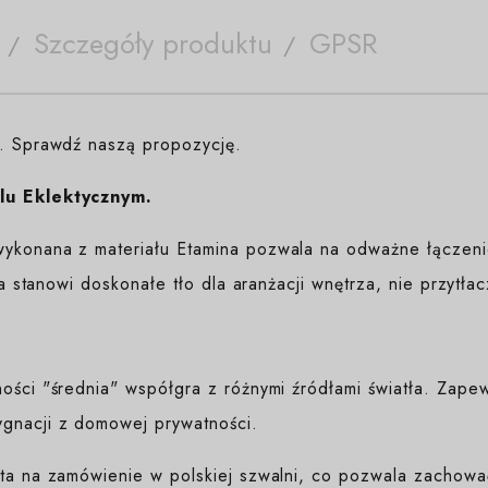
Szczegóły produktu
GPSR
e. Sprawdź naszą propozycję.
lu Eklektycznym.
ykonana z materiału Etamina pozwala na odważne łączenie
ura stanowi doskonałe tło dla aranżacji wnętrza, nie przytła
ności "średnia" współgra z różnymi źródłami światła. Zap
gnacji z domowej prywatności.
yta na zamówienie w polskiej szwalni, co pozwala zachować