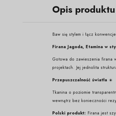
Opis produktu
Baw się stylem i łącz konwencj
Firana Jagoda, Etamina w sty
Gotowa do zawieszenia firana w
projektach. Jej jednolita strukt
Przepuszczalność światła
☀️
Tkanina o poziomie transparent
wewnątrz bez konieczności rezy
Polski produkt:
Firana jest sz