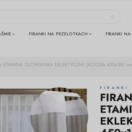
AŚMIE
FIRANKI NA PRZELOTKACH
FIRANKI NA
 ETAMINA OŁOWIANKA EKLEKTYCZNY JAGODA 450x180 c
FIRANKI
FIRA
ETAM
EKLE