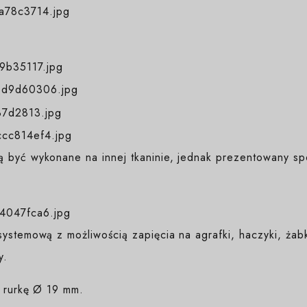
 być wykonane na innej tkaninie, jednak prezentowany sp
ystemową z możliwością zapięcia na agrafki, haczyki, żab
y.
a rurkę Ø 19 mm.