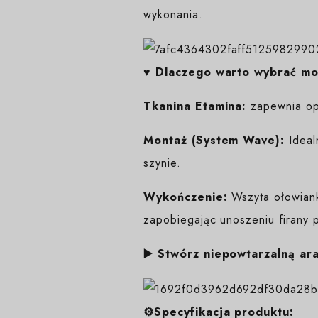
wykonania.
♥️ Dlaczego warto wybrać m
Tkanina Etamina:
zapewnia opt
Montaż (System Wave):
Ideal
szynie.
Wykończenie:
Wszyta ołowianka
zapobiegając unoszeniu firany 
▶️ Stwórz niepowtarzalną ar
⚙️Specyfikacja produktu: