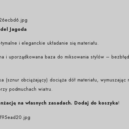
odel Jagoda
ymalne i eleganckie układanie się materiału.
na i uporządkowana baza do miksowania stylów – bezbłędn
 (sznur obciążający) dociąża dół materiału, wymuszając r
przy podmuchach wiatru.
anżację na własnych zasadach. Dodaj do koszyka
!