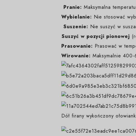
️
Pranie:
Maksymalna temperatur
Wybielanie:
Nie stosować wybi
️
Suszenie:
Nie suszyć w suszar
️Suszyć w pozycji pionowej
(
Prasowanie:
Prasować w temp
Wirowanie:
Maksymalnie 400-6
Dół firany wykończony ołowiank