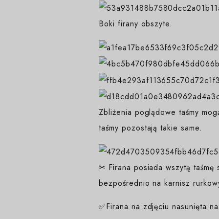
Boki firany obszyte.
Zbliżenia poglądowe taśmy mogą
taśmy pozostają takie same.
✂ Firana posiada wszytą taśmę s
bezpośrednio na karnisz rurkow
✅Firana na zdjęciu nasunięta n