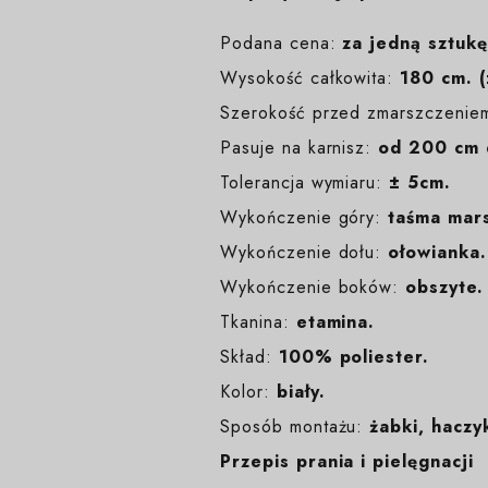
Podana cena:
za jedną sztukę
Wysokość całkowita:
180 cm. (
Szerokość przed zmarszczenie
Pasuje na karnisz:
od 200 cm 
Tolerancja wymiaru:
± 5cm.
Wykończenie góry:
taśma mars
Wykończenie dołu:
ołowianka.
Wykończenie boków:
obszyte.
Tkanina:
etamina.
Skład:
100% poliester.
Kolor:
biały
.
Sposób montażu:
żabki, haczyk
Przepis prania i pielęgnacji