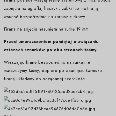
Firana posiada wszytą taśmę systemową z możliwością
zapięcia na agrafki, haczyki, żabki lub można ją
wsunąć bezpośrednio na karnisz rurkowy.
Firana na zdjęciu nasunięta na rurkę 19 mm.
Przed umarszczeniem pamiętaj o związaniu
czterech sznurków po obu stronach taśmy.
Wieszając firanę bezpośrednio na rurkę nie
marszczymy taśmy, dopiero po wsunięciu karnisza
firanę układamy do pożądanej szerokości.