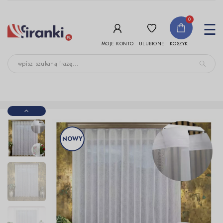
-->
0
To
☰
nav
ULUBIONE
MOJE KONTO
KOSZYK
NOWY