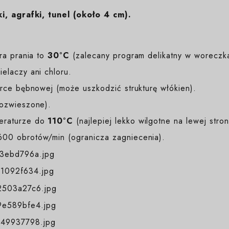
i, agrafki, tunel (około 4 cm).
a prania to
30°C
(zalecany program delikatny w woreczk
elaczy ani chloru.
ce bębnowej (może uszkodzić strukturę włókien).
rozwieszone).
eraturze do
110°C
(najlepiej lekko wilgotne na lewej stron
00 obrotów/min (ogranicza zagniecenia).