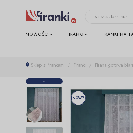
-->
NOWOŚCI
FIRANKI
FIRANKI NA T
Sklep z firankami
Firanki
Firana gotowa bia
NOWY