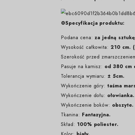
⚙️Specyfikacja produktu:
Podana cena:
za jedną sztukę
Wysokość całkowita:
210 cm. (
Szerokość przed zmarszczenie
Pasuje na karnisz:
od 380 cm 
Tolerancja wymiaru:
± 5cm.
Wykończenie góry:
taśma mars
Wykończenie dołu:
ołowianka.
Wykończenie boków:
obszyte.
Tkanina:
Fantazyjna.
Skład:
100% poliester.
Kolor:
biały
.