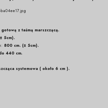
 gotową z taśmą marszczącą.
± 5cm).
m:
800 cm. (± 5cm).
do 440 cm.
zcząca systemowa ( około 6 cm ).