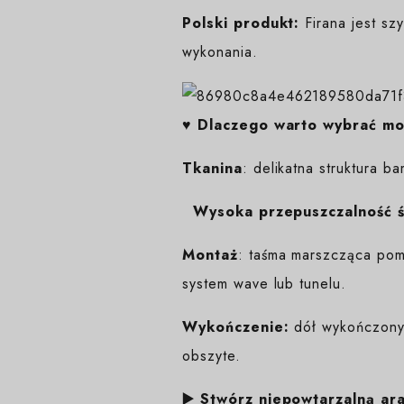
Polski produkt:
Firana jest sz
wykonania.
♥️ Dlaczego warto wybrać mo
Tkanina
: delikatna struktura b
Wysoka przepuszczalność św
Montaż
: taśma marszcząca pom
system wave lub tunelu.
Wykończenie:
dół wykończony 
obszyte.
▶️ Stwórz niepowtarzalną ar