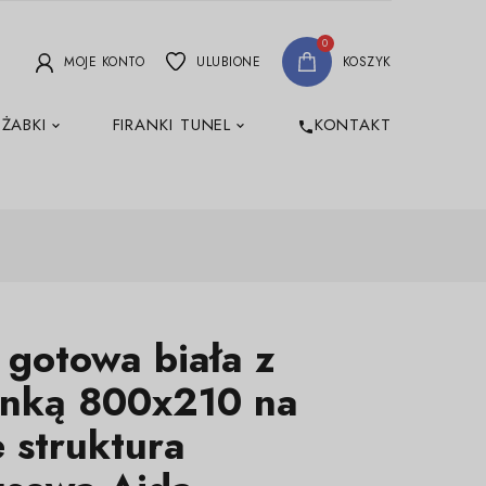
0
MOJE KONTO
ULUBIONE
KOSZYK
 ŻABKI
FIRANKI TUNEL
KONTAKT
phone
 gotowa biała z
anką 800x210 na
 struktura