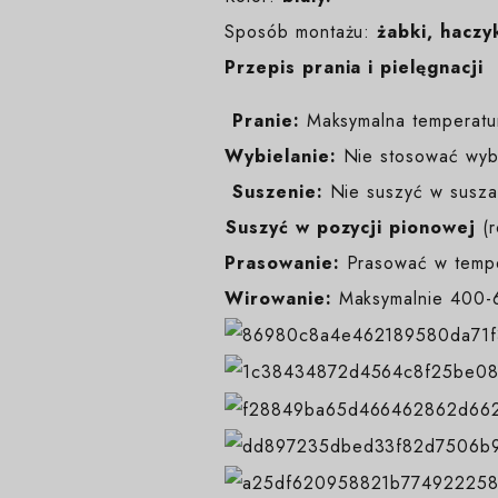
Sposób montażu:
żabki, haczyk
Przepis prania i pielęgnacji
️
Pranie:
Maksymalna temperatur
Wybielanie:
Nie stosować wybi
️
Suszenie:
Nie suszyć w suszar
️Suszyć w pozycji pionowej
(
Prasowanie:
Prasować w temp
Wirowanie:
Maksymalnie 400-6