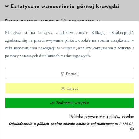
✂
Estetyczne wzmocnienie górnej krawędzi
Firana została uszyta z 10-centymetrową
transparentną taśmą usztywniającą pod przelotkami.
Niniejsza strona korzysta z plików cookie. Klikając „Zaakceptuj”,
zgadzasz się na przechowywanie plików cookie na swoim urządzeniu w
Transparentna taśma:
celu usprawnienia nawigacji w witrynie, analizy korzystania z witryny i
pomocy w naszych działaniach marketingowych.
wzmacnia konstrukcję w miejscu montażu,
pozostaje dyskretnie niewidoczna po zawieszeniu.
Dostosuj
tune
Dzięki temu firana zachowuje lekkość tkaniny, a
Odrzuć
clear
jednocześnie prezentuje się schludnie i
proporcjonalnie na karniszu.
Zaakceptuj wszystkie
done_all
Polityka prywatności i plików cookie
Oświadczenie o plikach cookie zostało ostatnio zaktualizowane:
2025-02-
04
Zgoda na pliki cookie
group_work