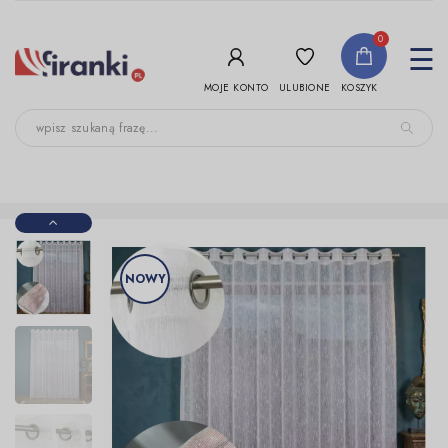
-->
0
To
☰
nav
ULUBIONE
MOJE KONTO
KOSZYK
NOWY