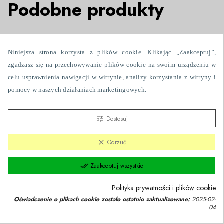
Podobne produkty
NOWY

Niniejsza strona korzysta z plików cookie. Klikając „Zaakceptuj”,
zgadzasz się na przechowywanie plików cookie na swoim urządzeniu w
celu usprawnienia nawigacji w witrynie, analizy korzystania z witryny i
pomocy w naszych działaniach marketingowych.
Dostosuj
tune
Odrzuć
clear
Zaakceptuj wszystkie
done_all
Polityka prywatności i plików cookie
Oświadczenie o plikach cookie zostało ostatnio zaktualizowane:
2025-02-
04
Zgoda na pliki cookie
group_work