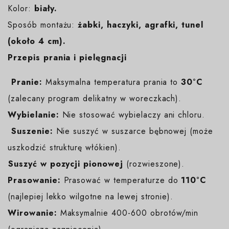
Kolor:
biały
.
Sposób montażu:
żabki, haczyki, agrafki, tunel
(około 4 cm).
Przepis prania i pielęgnacji
️
Pranie:
Maksymalna temperatura prania to
30°C
(zalecany program delikatny w woreczkach).
Wybielanie:
Nie stosować wybielaczy ani chloru.
️
Suszenie:
Nie suszyć w suszarce bębnowej (może
uszkodzić strukturę włókien).
️Suszyć w pozycji pionowej
(rozwieszone).
Prasowanie:
Prasować w temperaturze do
110°C
(najlepiej lekko wilgotne na lewej stronie).
Wirowanie:
Maksymalnie 400-600 obrotów/min