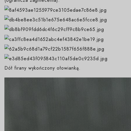
(ogranicza zagniecenia).
Dół firany wykończony ołowianką.