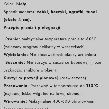
Kolor:
biały
.
Sposób montażu:
żabki, haczyki, agrafki, tunel
(około 4 cm).
Przepis prania i pielęgnacji
️
Pranie:
Maksymalna temperatura prania to
30°C
(zalecany program delikatny w woreczkach).
Wybielanie:
Nie stosować wybielaczy ani chloru.
️
Suszenie:
Nie suszyć w suszarce bębnowej (może
uszkodzić strukturę włókien).
️Suszyć w pozycji pionowej
(rozwieszone).
Prasowanie:
Prasować w temperaturze do
110°C
(najlepiej lekko wilgotne na lewej stronie).
Wirowanie:
Maksymalnie 400-600 obrotów/min