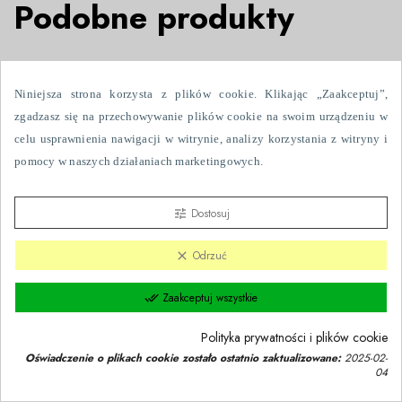
Podobne produkty
NOWY

Niniejsza strona korzysta z plików cookie. Klikając „Zaakceptuj”,
zgadzasz się na przechowywanie plików cookie na swoim urządzeniu w
celu usprawnienia nawigacji w witrynie, analizy korzystania z witryny i
pomocy w naszych działaniach marketingowych.
Dostosuj
tune
Odrzuć
clear
Zaakceptuj wszystkie
done_all
Polityka prywatności i plików cookie
Oświadczenie o plikach cookie zostało ostatnio zaktualizowane:
2025-02-
04
Zgoda na pliki cookie
group_work