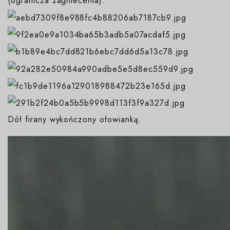
(ogranicza zagniecenia).
Dół firany wykończony ołowianką.