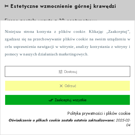
✂
Estetyczne wzmocnienie górnej krawędzi
Firana została uszyta z 10-centymetrową
transparentną taśmą usztywniającą pod przelotkami.
Niniejsza strona korzysta z plików cookie. Klikając „Zaakceptuj”,
zgadzasz się na przechowywanie plików cookie na swoim urządzeniu w
Transparentna taśma:
celu usprawnienia nawigacji w witrynie, analizy korzystania z witryny i
pomocy w naszych działaniach marketingowych.
wzmacnia konstrukcję w miejscu montażu,
pozostaje dyskretnie niewidoczna po zawieszeniu.
Dostosuj
tune
Dzięki temu firana zachowuje lekkość tkaniny, a
Odrzuć
clear
jednocześnie prezentuje się schludnie i
proporcjonalnie na karniszu.
Zaakceptuj wszystkie
done_all
Polityka prywatności i plików cookie
Oświadczenie o plikach cookie zostało ostatnio zaktualizowane:
2025-02-
04
Zgoda na pliki cookie
group_work