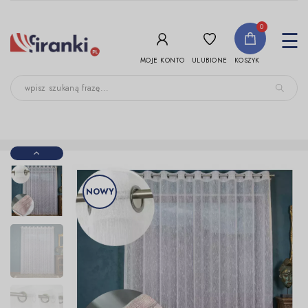
-->
0
To
☰
nav
ULUBIONE
MOJE KONTO
KOSZYK
NOWY