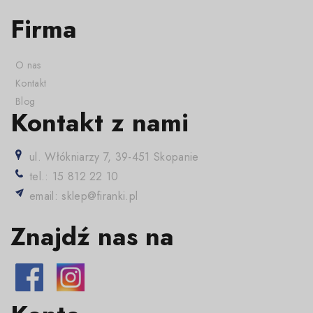
Firma
O nas
Kontakt
Blog
Kontakt z nami
ul. Włókniarzy 7, 39-451 Skopanie
tel.: 15 812 22 10
email: sklep@firanki.pl
Znajdź nas na