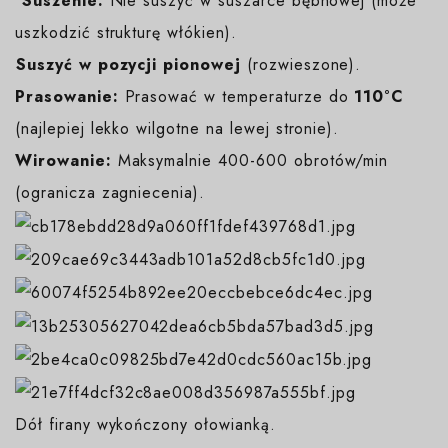
️
Suszenie:
Nie suszyć w suszarce bębnowej (może
uszkodzić strukturę włókien).
️Suszyć w pozycji pionowej
(rozwieszone).
Prasowanie:
Prasować w temperaturze do
110°C
(najlepiej lekko wilgotne na lewej stronie).
Wirowanie:
Maksymalnie 400-600 obrotów/min
(ogranicza zagniecenia).
Dół firany wykończony ołowianką.