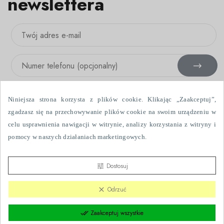
newslettera
Niniejsza strona korzysta z plików cookie. Klikając „Zaakceptuj”,
zgadzasz się na przechowywanie plików cookie na swoim urządzeniu w
celu usprawnienia nawigacji w witrynie, analizy korzystania z witryny i
Wyrażam zgodę na otrzymywanie informacji handlowych drogą
pomocy w naszych działaniach marketingowych.
elektroniczną i przy użyciu urządzeń telefonicznych, wysłanych przez
Fabryka Firanek Wisan S.A., ul. Włókniarzy 7, 39-451 Skopanie. Dane
przetwarzane są w celach marketingowych.
Szczegółowe zasady
Dostosuj
tune
przetwarzania danych.
Odrzuć
clear
Zaakceptuj wszystkie
done_all