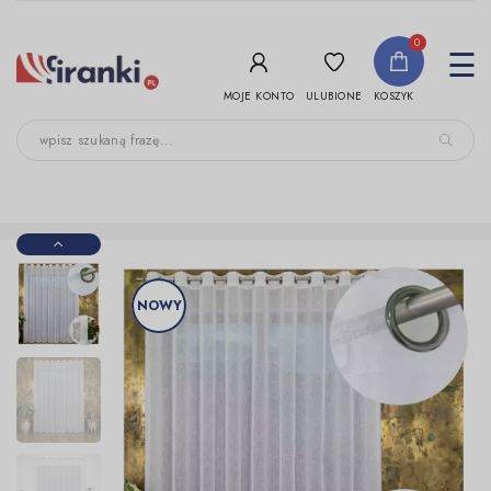
-->
0
To
☰
nav
ULUBIONE
MOJE KONTO
KOSZYK
NOWY