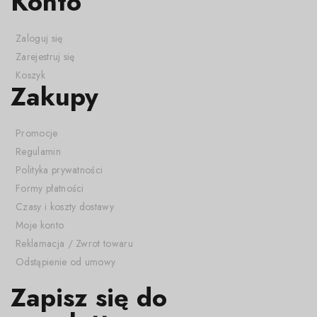
Konto
Zaloguj się
Zarejestruj się
Koszyk
Zakupy
Promocje
Regulamin
Polityka prywatności
Formy płatności
Czasy i koszty dostawy
Moje konto
Reklamacja / Zwrot towaru
Odstąpienie od umowy
Zapisz się do