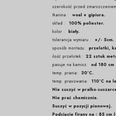
szerokość przed zmarszczeni
tkanina :
woal + gipiura.
skład :
100% poliester.
kolor :
biały.
tolerancja wymiaru :
+/- 5cm.
sposób montażu:
przelotki, k
ilość przelotek:
22 sztuk meta
pasuje na karnisz:
od 180 cm
temp. prania:
30°C.
temp. prasowania:
110°C na l
Nie suszyć w pralko-suszarc
Nie prać chemicznie.
Suszyć w pozycji pionowej.
Podcięcie firany na : 85 cm 