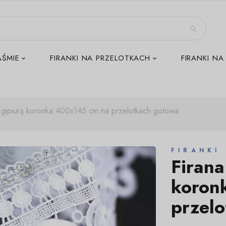
AŚMIE
FIRANKI NA PRZELOTKACH
FIRANKI NA
z gipiurą koronka 400x145 cm na przelotkach gotowa
FIRANKI
Firana
koron
przel