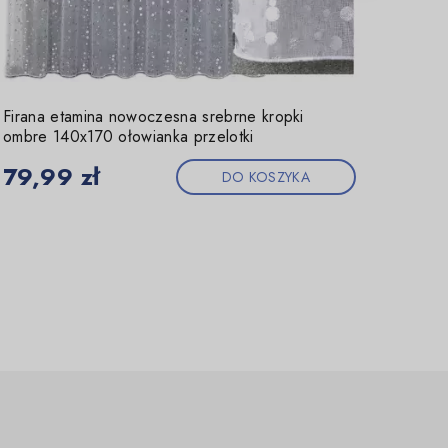
Firana etamina nowoczesna srebrne kropki
Firan
ombre 140x170 ołowianka przelotki
cm go
Cena
Cen
79,99 zł
99,
DO KOSZYKA