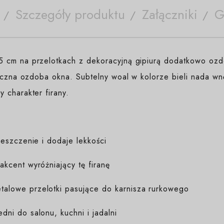
Szczegóły produktu
Załączniki
G
 cm na przelotkach z dekoracyjną gipiurą dodatkowo ozd
yczna ozdoba okna. Subtelny woal w kolorze bieli nada wn
 charakter firany.
eszczenie i dodaje lekkości
kcent wyróżniający tę firanę
alowe przelotki pasujące do karnisza rurkowego
i do salonu, kuchni i jadalni