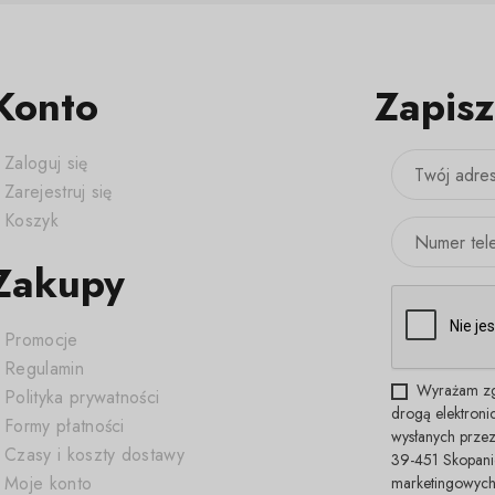
Konto
Zapisz
Zaloguj się
Zarejestruj się
Koszyk
Zakupy
Promocje
Regulamin
Wyrażam zg
Polityka prywatności
drogą elektroni
Formy płatności
wysłanych przez
Czasy i koszty dostawy
39-451 Skopani
Moje konto
marketingowyc