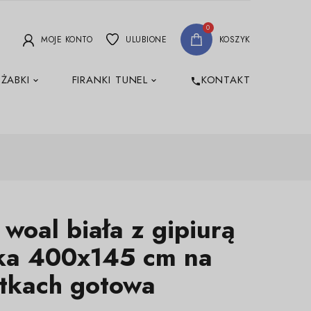
0
MOJE KONTO
ULUBIONE
KOSZYK
 ŻABKI
FIRANKI TUNEL
KONTAKT
phone
 woal biała z gipiurą
ka 400x145 cm na
otkach gotowa