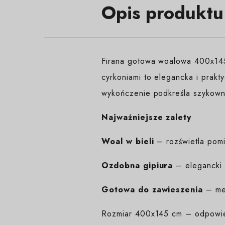
Opis produktu
Firana gotowa woalowa 400x145
cyrkoniami to elegancka i prakt
wykończenie podkreśla szykowny
Najważniejsze zalety
Woal w bieli
– rozświetla pomi
Ozdobna gipiura
– elegancki a
Gotowa do zawieszenia
– met
Rozmiar 400x145 cm – odpowiedn