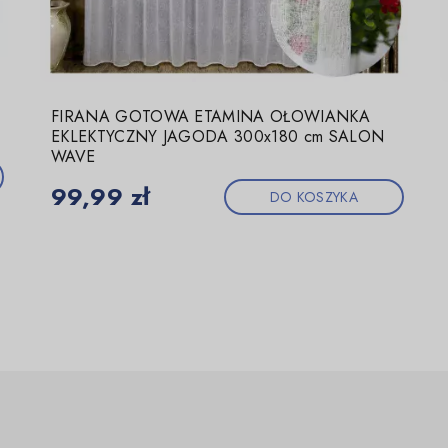
FIRANA GOTOWA ETAMINA OŁOWIANKA
EKLEKTYCZNY JAGODA 300x180 cm SALON
WAVE
Cena
99,99 zł
DO KOSZYKA