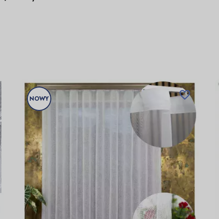

NOWY