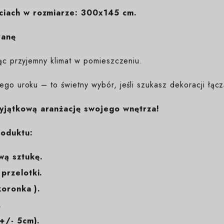
ęciach w rozmiarze: 300x145 cm.
ranę
ząc przyjemny klimat w pomieszczeniu.
ego uroku – to świetny wybór, jeśli szukasz dekoracji łącz
yjątkową aranżację swojego wnętrza!
roduktu:
wą sztukę.
przelotki.
koronka ).
.
+/- 5cm).