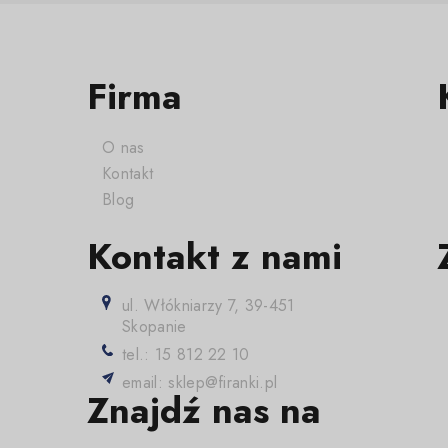
Firma
O nas
Kontakt
Blog
Kontakt z nami
ul. Włókniarzy 7, 39-451
Skopanie
tel.: 15 812 22 10
email: sklep@firanki.pl
Znajdź nas na