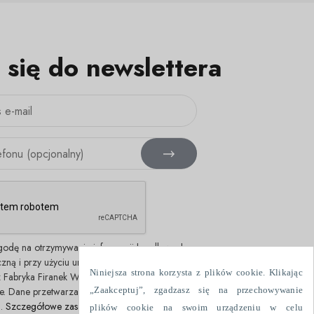
 się do newslettera
odę na otrzymywanie informacji handlowych
czną i przy użyciu urządzeń telefonicznych,
Niniejsza strona korzysta z plików cookie. Klikając
 Fabryka Firanek Wisan S.A., ul. Włókniarzy 7,
„Zaakceptuj”, zgadzasz się na przechowywanie
e. Dane przetwarzane są w celach
h.
Szczegółowe zasady przetwarzania danych.
plików cookie na swoim urządzeniu w celu