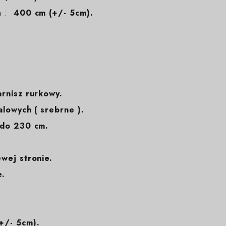
em :
400 cm (+/- 5cm).
arnisz rurkowy.
lowych ( srebrne ).
 do 230 cm.
ewej stronie.
e.
(+/- 5cm).