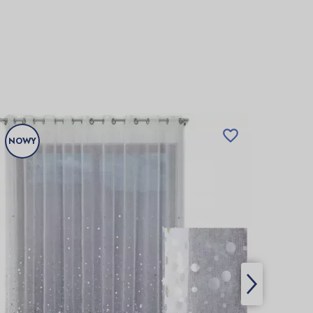

NOWY
NOW