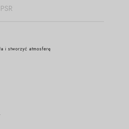
PSR
ła i stworzyć atmosferę
.