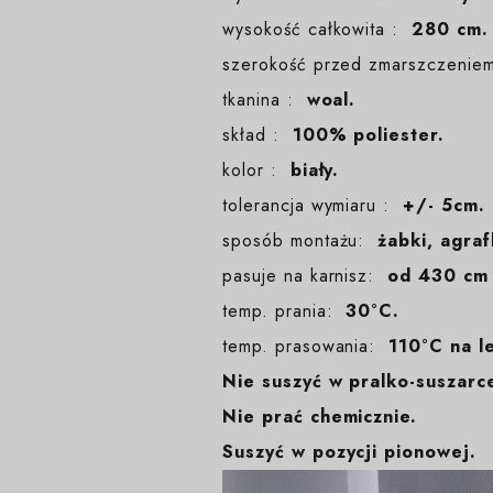
wysokość całkowita :
280 cm. 
szerokość przed zmarszczeni
tkanina :
woal.
skład :
100% poliester.
kolor :
biały.
tolerancja wymiaru :
+/- 5cm.
sposób montażu:
żabki, agraf
pasuje na karnisz:
od 430 cm
temp. prania:
30°C.
temp. prasowania:
110°C na l
Nie suszyć w pralko-suszarc
Nie prać chemicznie.
Suszyć w pozycji pionowej.