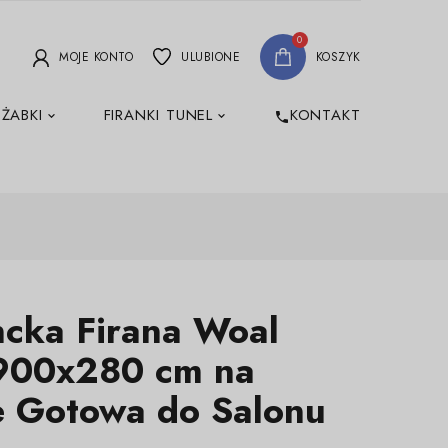
0
MOJE KONTO
ULUBIONE
KOSZYK
 ŻABKI
FIRANKI TUNEL
KONTAKT
phone
ncka Firana Woal
 900x280 cm na
e Gotowa do Salonu