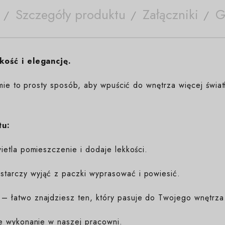
Szczegóły produktu
Załączniki
G
kość i elegancję.
mie to prosty sposób, aby wpuścić do wnętrza więcej świat
tu:
etla pomieszczenie i dodaje lekkości.
tarczy wyjąć z paczki wyprasować i powiesić.
– łatwo znajdziesz ten, który pasuje do Twojego wnętrza
e wykonanie w naszej pracowni.