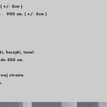
( +/- 5cm )
em :
900 cm. ( +/- 5cm )
ki, haczyki, tunel.
 do 500 cm.
ewej stronie.
e.