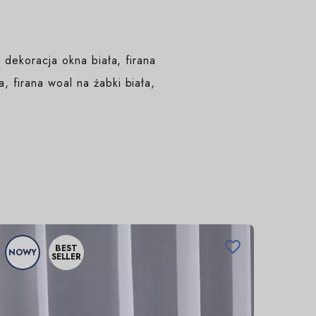
, dekoracja okna biała, firana
, firana woal na żabki biała,

BEST
NOWY
NOW
SELLER