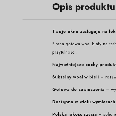
Opis produktu
Twoje okno zasługuje na lek
Firana gotowa woal biały na taś
przytulności.
Najważniejsze cechy produk
Subtelny woal w bieli
– rozświ
Gotowa do zawieszenia
– wys
Dostępna w wielu wymiarach
Polska jakość szycia
– solidn