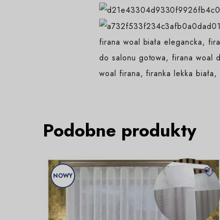
firana woal biała elegancka, fir
do salonu gotowa, firana woal d
woal firana, firanka lekka biała,
Podobne produkty

NOWY