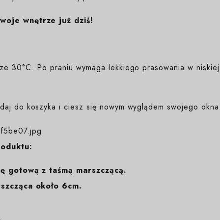
woje wnętrze już dziś!
ze 30°C. Po praniu wymaga lekkiego prasowania w niskiej
aj do koszyka i ciesz się nowym wyglądem swojego okna 
roduktu:
kę gotową z taśmą marszczącą.
rszcząca około 6cm
.
.