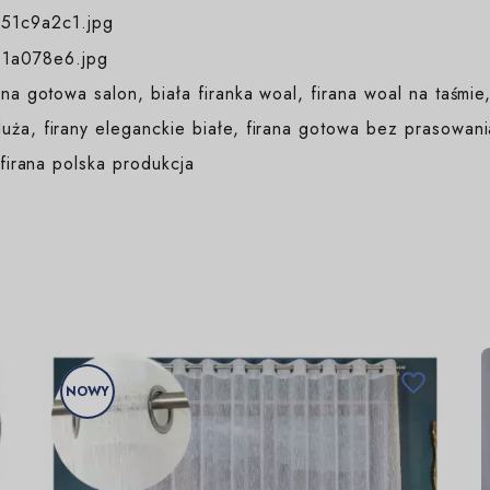
ana gotowa salon, biała firanka woal, firana woal na taśmie
uża, firany eleganckie białe, firana gotowa bez prasowania
 firana polska produkcja

NOWY