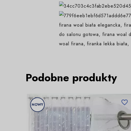
firana woal biała elegancka, fir
do salonu gotowa, firana woal d
woal firana, firanka lekka biała,
Podobne produkty

NOWY