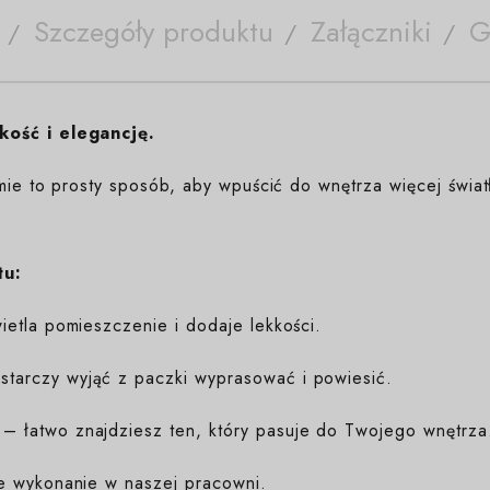
Szczegóły produktu
Załączniki
G
kość i elegancję.
mie to prosty sposób, aby wpuścić do wnętrza więcej świat
tu:
etla pomieszczenie i dodaje lekkości.
tarczy wyjąć z paczki wyprasować i powiesić.
– łatwo znajdziesz ten, który pasuje do Twojego wnętrza
e wykonanie w naszej pracowni.