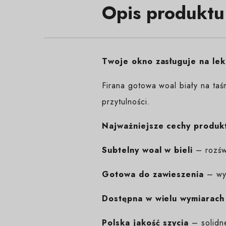
Opis produktu
Twoje okno zasługuje na lek
Firana gotowa woal biały na taś
przytulności.
Najważniejsze cechy produk
Subtelny woal w bieli
– rozświ
Gotowa do zawieszenia
– wys
Dostępna w wielu wymiarach
Polska jakość szycia
– solidn