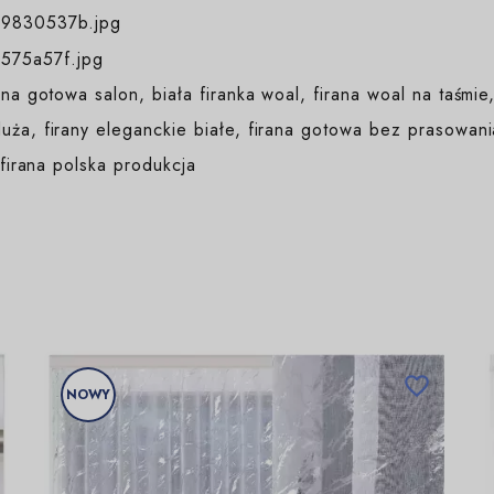
ana gotowa salon, biała firanka woal, firana woal na taśmie
uża, firany eleganckie białe, firana gotowa bez prasowania
 firana polska produkcja

NOWY