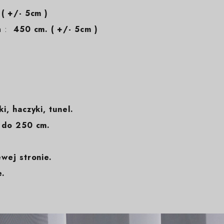
( +/- 5cm )
em :
450 cm. ( +/- 5cm )
ki, haczyki, tunel.
 do 250 cm.
ewej stronie.
e.