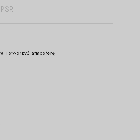
PSR
ła i stworzyć atmosferę
.