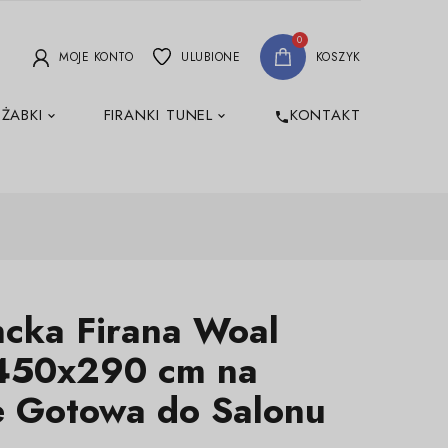
0
MOJE KONTO
ULUBIONE
KOSZYK
 ŻABKI
FIRANKI TUNEL
KONTAKT
phone
ncka Firana Woal
 450x290 cm na
e Gotowa do Salonu