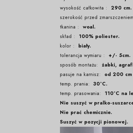
wysokość całkowita :
290 cm. 
szerokość przed zmarszczeni
tkanina :
woal.
skład :
100% poliester.
kolor :
biały.
tolerancja wymiaru :
+/- 5cm.
sposób montażu:
żabki, agraf
pasuje na karnisz:
od 200 cm
temp. prania:
30°C.
temp. prasowania:
110°C na l
Nie suszyć w pralko-suszarc
Nie prać chemicznie.
Suszyć w pozycji pionowej.