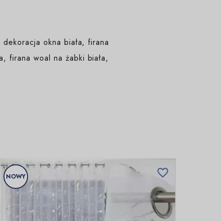
, dekoracja okna biała, firana
, firana woal na żabki biała,

NOWY
NOW