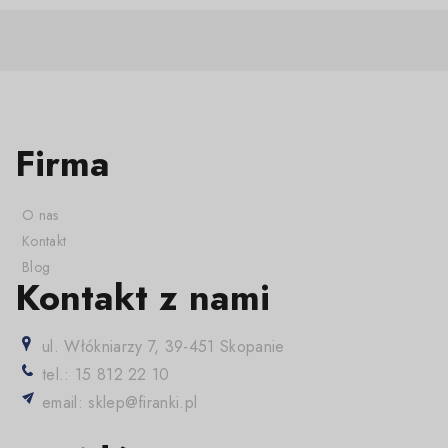
Firma
O nas
Kontakt
Blog
Kontakt z nami
ul. Włókniarzy 7, 39-451 Skopanie
tel.: 15 812 22 10
email: sklep@firanki.pl