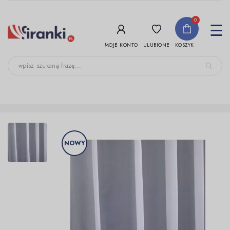
-->
0
To
☰
nav
ULUBIONE
MOJE KONTO
KOSZYK
NOWY