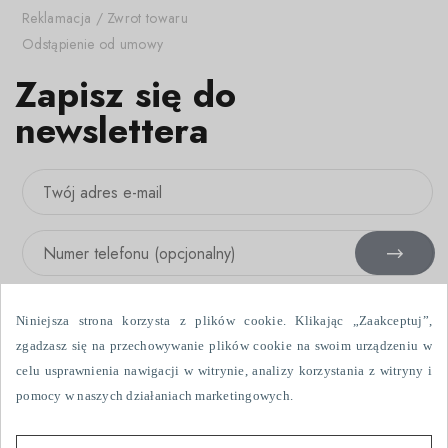
Reklamacja / Zwrot towaru
Odstąpienie od umowy
Zapisz się do
newslettera
Niniejsza strona korzysta z plików cookie. Klikając „Zaakceptuj”,
zgadzasz się na przechowywanie plików cookie na swoim urządzeniu w
celu usprawnienia nawigacji w witrynie, analizy korzystania z witryny i
Wyrażam zgodę na otrzymywanie informacji handlowych drogą
pomocy w naszych działaniach marketingowych.
elektroniczną i przy użyciu urządzeń telefonicznych, wysłanych przez
Fabryka Firanek Wisan S.A., ul. Włókniarzy 7, 39-451 Skopanie. Dane