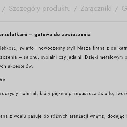
Szczegóły produktu
Załączniki
G
 przelotkami – gotowa do zawieszenia
kkość, światło i nowoczesny styl! Nasza firana z delikat
zenia – salonu, sypialni czy jadalni. Dzięki metalowym p
ch akcesoriów.
tu:
oczysty materiał, który pięknie przepuszcza światło, tworz
rana z woalu pasuje do różnych aranżacji wnętrz, dodając i