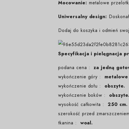
Mocowanie:
metalowe przelotk
Uniwersalny design:
Doskonała
Dodaj do koszyka i odmień swoj
Specyfikacja i pielęgnacja p
podana cena :
za jedną goto
wykończenie góry :
metalowe 
wykończenie dołu :
obszyte.
wykończenie boków :
obszyte
wysokość całkowita :
250 cm.
szerokość przed zmarszczeni
tkanina :
woal.