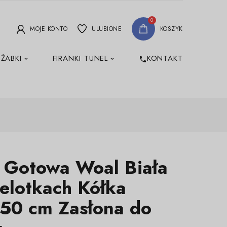
0
MOJE KONTO
ULUBIONE
KOSZYK
 ŻABKI
FIRANKI TUNEL
KONTAKT
phone
a Gotowa Woal Biała
elotkach Kółka
50 cm Zasłona do