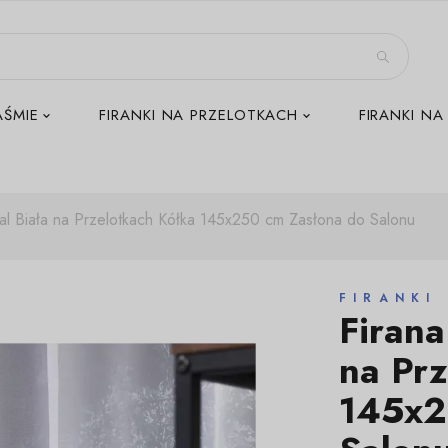
AŚMIE
FIRANKI NA PRZELOTKACH
FIRANKI NA
l Biała na Przelotkach Kółka 145x250 cm Zasłona do Salonu
FIRANKI
Firan
na Prz
145x2