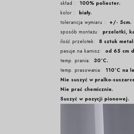
skład :
100% poliester.
kolor :
biały.
tolerancja wymiaru :
+/- 5cm.
sposób montażu:
przelotki, k
ilość przelotek:
8 sztuk metalo
pasuje na karnisz:
od 65 cm d
temp. prania:
30°C.
temp. prasowania:
110°C na l
Nie suszyć w pralko-suszarc
Nie prać chemicznie.
Suszyć w pozycji pionowej.