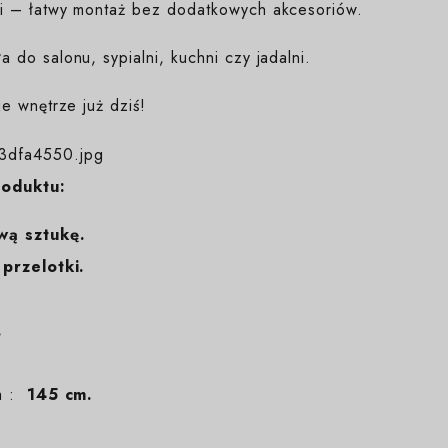
i – łatwy montaż bez dodatkowych akcesoriów.
 do salonu, sypialni, kuchni czy jadalni.
e wnętrze już dziś!
roduktu:
wą sztukę.
przelotki.
.
em :
145 cm.