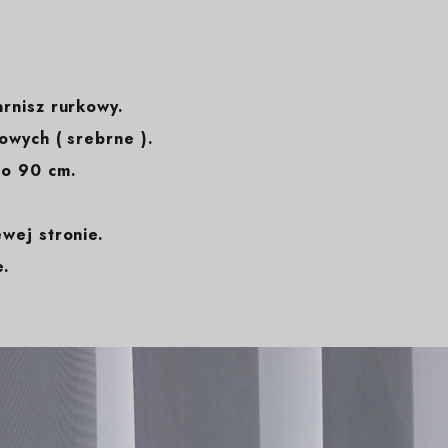
arnisz rurkowy.
wych ( srebrne ).
o 90 cm.
ewej stronie.
e.