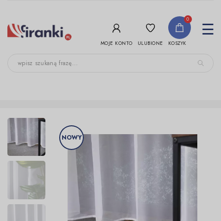
-->
0
To
☰
nav
ULUBIONE
MOJE KONTO
KOSZYK
NOWY