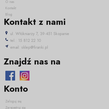
O nas
Kontakt
Blog
Kontakt z nami
ul. Włókniarzy 7, 39-451 Skopanie
tel.: 15 812 22 10
email: sklep@firanki.pl
Znajdź nas na
Konto
Zaloguj się
Zarejestruj się