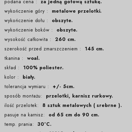
podana cena :
za jedną gotową sztukę.
wykończenie góry :
metalowe przelotki.
wykończenie dołu :
obszyte.
wykończenie boków :
obszyte.
wysokość całkowita :
260 cm.
szerokość przed zmarszczeniem :
145 cm.
tkanina :
woal.
skład :
100% poliester.
kolor :
biały.
tolerancja wymiaru :
+/- 5cm.
sposób montażu:
przelotki, karnisz rurkowy.
ilość przelotek:
8 sztuk metalowych ( srebrne ).
pasuje na karnisz:
od 65 cm do 90 cm.
temp. prania:
30°C.