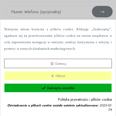
Niniejsza strona korzysta z plików cookie. Klikając „Zaakceptuj”,
zgadzasz się na przechowywanie plików cookie na swoim urządzeniu w
celu usprawnienia nawigacji w witrynie, analizy korzystania z witryny i
Wyrażam zgodę na otrzymywanie informacji handlowych drogą
pomocy w naszych działaniach marketingowych.
elektroniczną i przy użyciu urządzeń telefonicznych, wysłanych przez
Fabryka Firanek Wisan S.A., ul. Włókniarzy 7, 39-451 Skopanie. Dane
przetwarzane są w celach marketingowych.
Szczegółowe zasady
Dostosuj
tune
przetwarzania danych.
Odrzuć
clear
Zaakceptuj wszystkie
done_all
Polityka prywatności i plików cookie
Sklep z firankami i zasłonami Firanki.pl © 2023 | Wszelkie prawa
Oświadczenie o plikach cookie zostało ostatnio zaktualizowane:
2025-02-
zastrzeżone.
04
Zgoda na pliki cookie
group_work