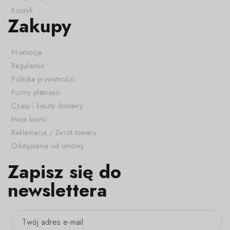
Koszyk
Zakupy
Promocje
Regulamin
Polityka prywatności
Formy płatności
Czasy i koszty dostawy
Moje konto
Reklamacja / Zwrot towaru
Odstąpienie od umowy
Zapisz się do
newslettera