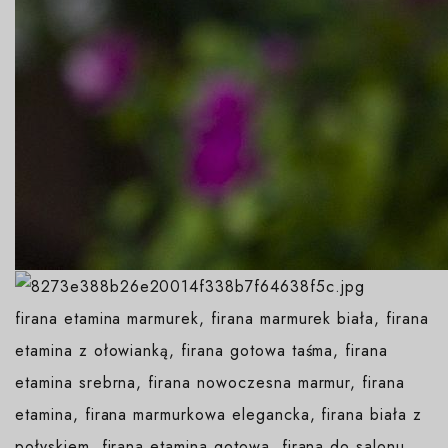
firana etamina marmurek, firana marmurek biała, firana
etamina z ołowianką, firana gotowa taśma, firana
etamina srebrna, firana nowoczesna marmur, firana
etamina, firana marmurkowa elegancka, firana biała z
połyskiem, firana etamina gotowa, firana do salonu