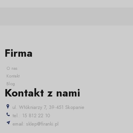
Firma
O nas
Kontakt
Blog
Kontakt z nami
ul. Włókniarzy 7, 39-451 Skopanie
tel.: 15 812 22 10
email: sklep@firanki.pl