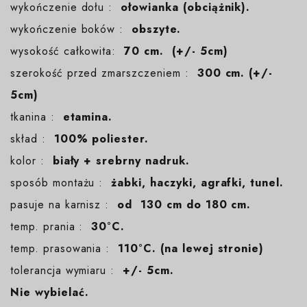
wykończenie dołu :
ołowianka (obciążnik).
wykończenie boków :
obszyte.
wysokość całkowita:
70 cm. (+/- 5cm)
szerokość przed zmarszczeniem :
300 cm. (+/-
5cm)
tkanina :
etamina.
skład :
100% poliester.
kolor :
biały + srebrny nadruk.
sposób montażu :
żabki, haczyki, agrafki, tunel.
pasuje na karnisz :
od 130 cm do 180 cm.
temp. prania :
30°C.
temp. prasowania :
110°C. (na lewej stronie)
tolerancja wymiaru :
+/- 5cm.
Nie wybielać.