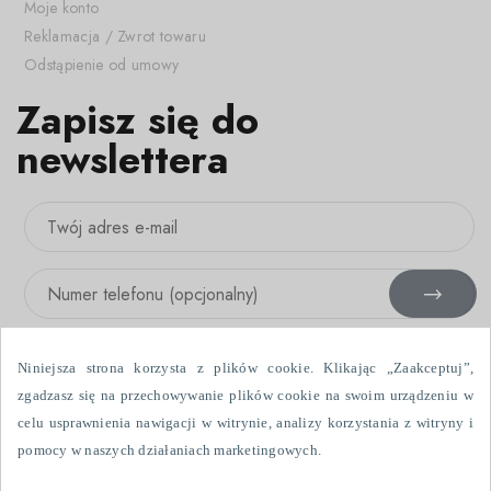
Moje konto
Reklamacja / Zwrot towaru
Odstąpienie od umowy
Zapisz się do
newslettera
Niniejsza strona korzysta z plików cookie. Klikając „Zaakceptuj”,
zgadzasz się na przechowywanie plików cookie na swoim urządzeniu w
celu usprawnienia nawigacji w witrynie, analizy korzystania z witryny i
Wyrażam zgodę na otrzymywanie informacji handlowych drogą
pomocy w naszych działaniach marketingowych.
elektroniczną i przy użyciu urządzeń telefonicznych, wysłanych przez
Fabryka Firanek Wisan S.A., ul. Włókniarzy 7, 39-451 Skopanie. Dane