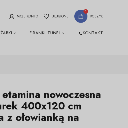
0
MOJE KONTO
ULUBIONE
KOSZYK
 ŻABKI
FIRANKI TUNEL
KONTAKT
phone
a etamina nowoczesna
rek 400x120 cm
a z ołowianką na