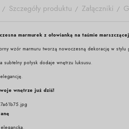
Szczegóły produktu
Załączniki
G
czesna marmurek z ołowianką na taśmie marszczącej
srebrny wzór marmuru tworzą nowoczesną dekorację w stylu 
 a subtelny połysk dodaje wnętrzu luksusu.
 elegancję.
woje wnętrze już dziś!
ranę
 elegancka.