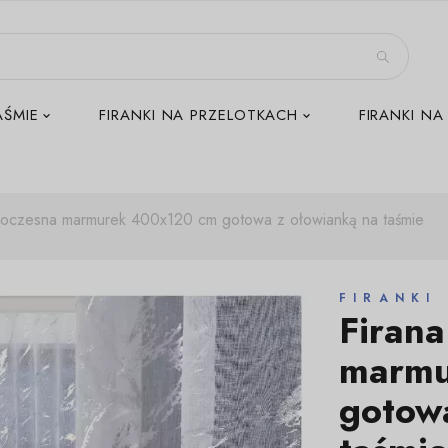
AŚMIE
FIRANKI NA PRZELOTKACH
FIRANKI NA
woczesna marmurek 400x120 cm gotowa z ołowianką na taśmie
FIRANKI
Firan
marmu
gotow