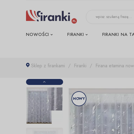
-->
NOWOŚCI
FIRANKI
FIRANKI NA T
Sklep z firankami
Firanki
Firana etamina no
NOWY