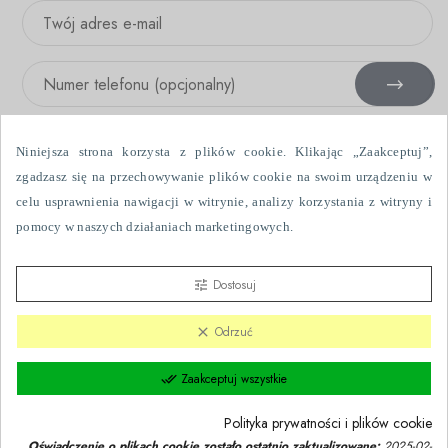
Niniejsza strona korzysta z plików cookie. Klikając „Zaakceptuj”,
zgadzasz się na przechowywanie plików cookie na swoim urządzeniu w
celu usprawnienia nawigacji w witrynie, analizy korzystania z witryny i
Wyrażam zgodę na otrzymywanie informacji handlowych drogą
pomocy w naszych działaniach marketingowych.
elektroniczną i przy użyciu urządzeń telefonicznych, wysłanych przez
Fabryka Firanek Wisan S.A., ul. Włókniarzy 7, 39-451 Skopanie. Dane
przetwarzane są w celach marketingowych.
Szczegółowe zasady
Dostosuj
tune
przetwarzania danych.
Odrzuć
clear
Zaakceptuj wszystkie
done_all
Polityka prywatności i plików cookie
Sklep z firankami i zasłonami Firanki.pl © 2023 | Wszelkie prawa
Oświadczenie o plikach cookie zostało ostatnio zaktualizowane:
2025-02-