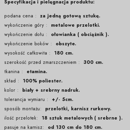
Specyfikacja i pielęgnacja produktu:
podana cena :
za jedną gotową sztukę.
wykończenie góry :
metalowe przelotki.
wykończenie dołu :
ołowianka ( obciążnik ).
wykończenie boków :
obszyte.
wysokość całkowita :
180 cm.
szerokość przed zmarszczeniem :
300 cm.
tkanina :
etamina.
skład :
100% poliester.
kolor :
biały + srebrny nadruk.
tolerancja wymiaru :
+/- 5cm.
sposób montażu:
przelotki, karnisz rurkowy.
ilość przelotek:
18 sztuk metalowych ( srebrne ).
pasuje na karnisz:
od 130 cm do 180 cm.