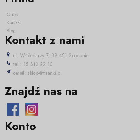
O nas
Kontakt
Blog
Kontakt z nami
ul. Włókniarzy 7, 39-451 Skopanie
tel.: 15 812 22 10
email: sklep@firanki.pl
Znajdź nas na
Konto