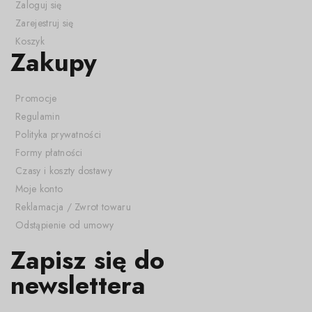
Zaloguj się
Zarejestruj się
Koszyk
Zakupy
Promocje
Regulamin
Polityka prywatności
Formy płatności
Czasy i koszty dostawy
Moje konto
Reklamacja / Zwrot towaru
Odstąpienie od umowy
Zapisz się do
newslettera