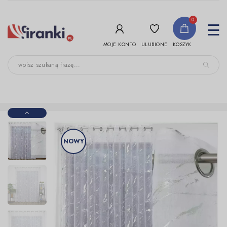
-->
0
To
☰
nav
ULUBIONE
MOJE KONTO
KOSZYK
NOWY