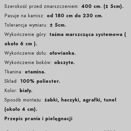
Szerokość przed zmarszczeniem:
400 cm. (± 5cm).
Pasuje na karnisz:
od 180 cm do 230 cm.
Tolerancja wymiaru:
± 5cm.
Wykończenie góry:
taśma marszcząca systemowa (
około 6 cm ).
Wykończenie dołu:
ołowianka.
Wykończenie boków:
obszyte.
Tkanina:
etamina.
Skład:
100% poliester.
Kolor:
biały
.
Sposób montażu:
żabki, haczyki, agrafki, tunel
(około 4 cm).
Przepis prania i pielęgnacji