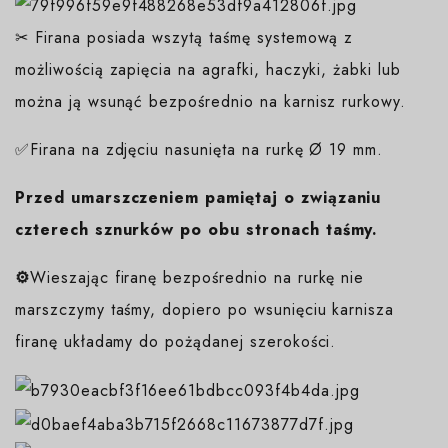
✂ Firana posiada wszytą taśmę systemową z
możliwością zapięcia na agrafki, haczyki, żabki lub
można ją wsunąć bezpośrednio na karnisz rurkowy.
✅Firana na zdjęciu nasunięta na rurkę Ø 19 mm.
Przed umarszczeniem pamiętaj o związaniu
czterech sznurków po obu stronach taśmy.
⚙️
Wieszając firanę bezpośrednio na rurkę nie
marszczymy taśmy, dopiero po wsunięciu karnisza
firanę układamy do pożądanej szerokości.