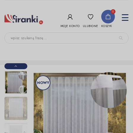
-->
0
To
☰
nav
ULUBIONE
MOJE KONTO
KOSZYK
NOWY