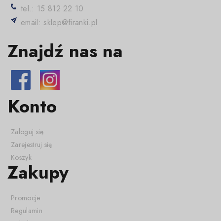
tel.: 15 812 22 10
email: sklep@firanki.pl
Znajdź nas na
Konto
Zaloguj się
Zarejestruj się
Koszyk
Zakupy
Promocje
Regulamin