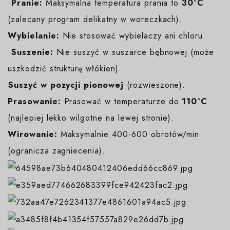
️
Pranie:
Maksymalna temperatura prania to
30°C
(zalecany program delikatny w woreczkach).
Wybielanie:
Nie stosować wybielaczy ani chloru.
️
Suszenie:
Nie suszyć w suszarce bębnowej (może
uszkodzić strukturę włókien).
️Suszyć w pozycji pionowej
(rozwieszone).
Prasowanie:
Prasować w temperaturze do
110°C
(najlepiej lekko wilgotne na lewej stronie).
Wirowanie:
Maksymalnie 400-600 obrotów/min
(ogranicza zagniecenia).