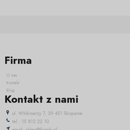
Firma
O nas
Kontakt
Blog
Kontakt z nami
ul. Włókniarzy 7, 39-451 Skopanie
tel.: 15 812 22 10
email: sklep@firanki.pl