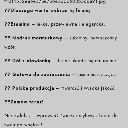
??Dlaczego warto wybrać tę firanę
??Etamina
– lekka, przewiewna i elegancka.
??
Nadruk marmurkowy
– subtelny, nowoczesny
wzór.
??
Dół z ołowianką
– firana układa się naturalnie.
??
Gotowa do zawieszenia
– taśma marszcząca.
??
Polska produkcja
– trwałość i wysoka jakość.
??Zamów teraz!
Nie zwlekaj – wprowadź świeży i stylowy akcent do
swojego wnętrza!