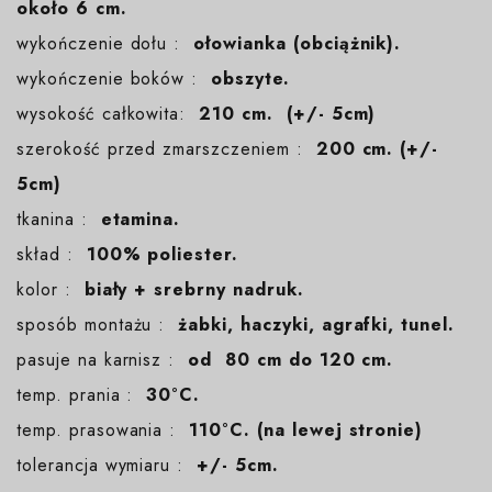
około 6 cm.
wykończenie dołu :
ołowianka (obciążnik).
wykończenie boków :
obszyte.
wysokość całkowita:
210 cm. (+/- 5cm)
szerokość przed zmarszczeniem :
200 cm. (+/-
5cm)
tkanina :
etamina.
skład :
100% poliester.
kolor :
biały + srebrny nadruk.
sposób montażu :
żabki, haczyki, agrafki, tunel.
pasuje na karnisz :
od 80 cm do 120 cm.
temp. prania :
30°C.
temp. prasowania :
110°C. (na lewej stronie)
tolerancja wymiaru :
+/- 5cm.