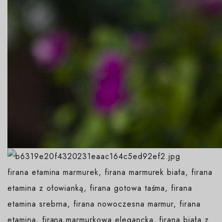
firana etamina marmurek, firana marmurek biała, firana
etamina z ołowianką, firana gotowa taśma, firana
etamina srebrna, firana nowoczesna marmur, firana
etamina, firana marmurkowa elegancka, firana biała z