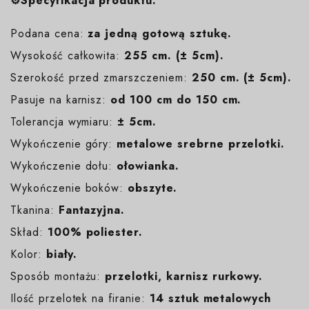
⚙️Specyfikacja produktu:
Podana cena:
za jedną gotową sztukę.
Wysokość całkowita:
255 cm. (± 5cm).
Szerokość przed zmarszczeniem:
250 cm. (± 5cm).
Pasuje na karnisz:
od 100 cm do 150 cm.
Tolerancja wymiaru:
± 5cm.
Wykończenie góry:
metalowe srebrne przelotki.
Wykończenie dołu:
ołowianka.
Wykończenie boków:
obszyte.
Tkanina:
Fantazyjna.
Skład:
100% poliester.
Kolor:
biały.
Sposób montażu:
przelotki, karnisz rurkowy.
Ilość przelotek na firanie:
14 sztuk metalowych