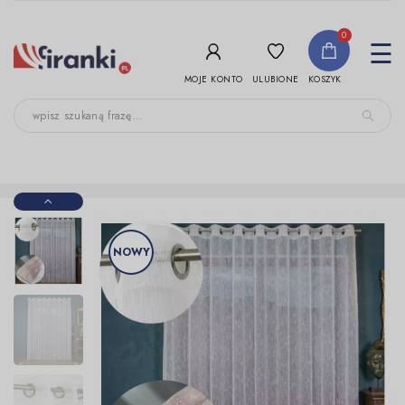
-->
0
To
☰
nav
ULUBIONE
MOJE KONTO
KOSZYK
NOWY