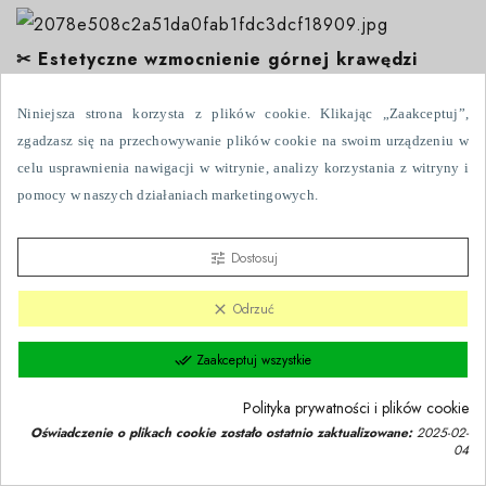
✂
Estetyczne wzmocnienie górnej krawędzi
Firana została uszyta z 10-centymetrową
Niniejsza strona korzysta z plików cookie. Klikając „Zaakceptuj”,
zgadzasz się na przechowywanie plików cookie na swoim urządzeniu w
transparentną taśmą usztywniającą pod przelotkami.
celu usprawnienia nawigacji w witrynie, analizy korzystania z witryny i
Transparentna taśma:
pomocy w naszych działaniach marketingowych.
wzmacnia konstrukcję w miejscu montażu,
Dostosuj
tune
pozostaje dyskretnie niewidoczna po zawieszeniu.
Odrzuć
clear
Dzięki temu firana zachowuje lekkość tkaniny, a
jednocześnie prezentuje się schludnie i
Zaakceptuj wszystkie
done_all
proporcjonalnie na karniszu.
Polityka prywatności i plików cookie
Oświadczenie o plikach cookie zostało ostatnio zaktualizowane:
2025-02-
04
Zgoda na pliki cookie
group_work