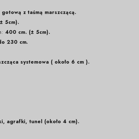
 gotową z taśmą marszczącą.
± 5cm).
m:
400 cm. (± 5cm).
do 230 cm.
zcząca systemowa ( około 6 cm ).
i, agrafki, tunel (około 4 cm).