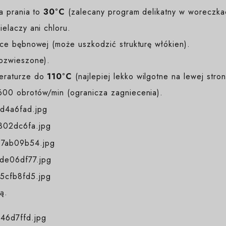
a prania to
30°C
(zalecany program delikatny w woreczka
elaczy ani chloru.
e bębnowej (może uszkodzić strukturę włókien).
rozwieszone).
eraturze do
110°C
(najlepiej lekko wilgotne na lewej stron
00 obrotów/min (ogranicza zagniecenia).
ą.