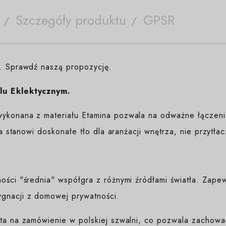
Szczegóły produktu
GPSR
e. Sprawdź naszą propozycję.
lu Eklektycznym.
ykonana z materiału Etamina pozwala na odważne łączenie
ura stanowi doskonałe tło dla aranżacji wnętrza, nie przytła
ności "średnia" współgra z różnymi źródłami światła. Zap
gnacji z domowej prywatności.
yta na zamówienie w polskiej szwalni, co pozwala zachować