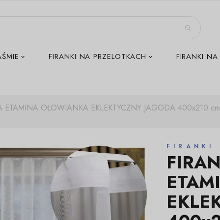
AŚMIE
FIRANKI NA PRZELOTKACH
FIRANKI NA
 ETAMINA OŁOWIANKA EKLEKTYCZNY JAGODA 400x210 c
FIRANKI
FIRA
ETAM
EKLE