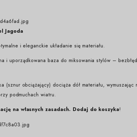
l Jagoda
ymalne i eleganckie układanie się materiału.
na i uporządkowana baza do miksowania stylów – bezbłędn
 (sznur obciążający) dociąża dół materiału, wymuszając r
przy podmuchach wiatru.
ację na własnych zasadach. Dodaj do koszyka
!