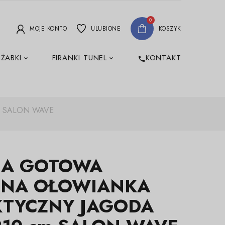
0
MOJE KONTO
ULUBIONE
KOSZYK
 ŻABKI
FIRANKI TUNEL
KONTAKT
phone
m SALON WAVE
NA GOTOWA
INA OŁOWIANKA
KTYCZNY JAGODA