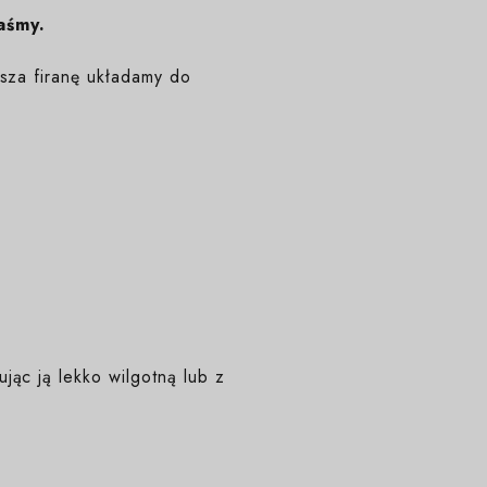
aśmy.
isza firanę układamy do
ąc ją lekko wilgotną lub z