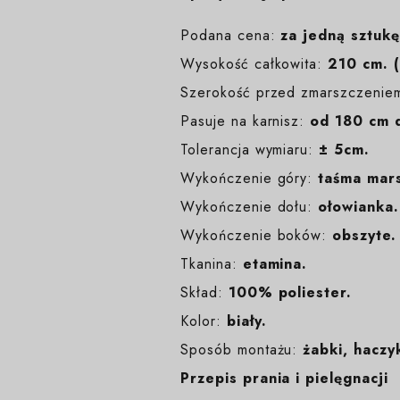
Podana cena:
za jedną sztukę
Wysokość całkowita:
210 cm. (
Szerokość przed zmarszczenie
Pasuje na karnisz:
od 180 cm 
Tolerancja wymiaru:
± 5cm.
Wykończenie góry:
taśma mars
Wykończenie dołu:
ołowianka.
Wykończenie boków:
obszyte.
Tkanina:
etamina.
Skład:
100% poliester.
Kolor:
biały
.
Sposób montażu:
żabki, haczyk
Przepis prania i pielęgnacji