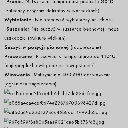
️
Pranie:
Maksymalna temperatura prania to
30°C
(zalecany program delikatny w woreczkach).
Wybielanie:
Nie stosować wybielaczy ani chloru.
️
Suszenie:
Nie suszyć w suszarce bębnowej (może
uszkodzić strukturę włókien).
️Suszyć w pozycji pionowej
(rozwieszone).
Prasowanie:
Prasować w temperaturze do
110°C
(najlepiej lekko wilgotne na lewej stronie).
Wirowanie:
Maksymalnie 400-600 obrotów/min
(ogranicza zagniecenia).