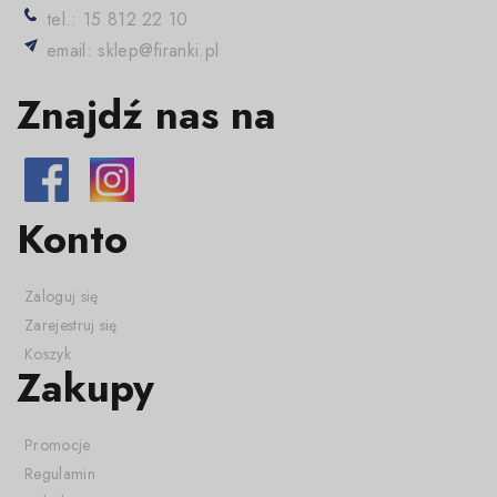
tel.: 15 812 22 10
email: sklep@firanki.pl
Znajdź nas na
Konto
Zaloguj się
Zarejestruj się
Koszyk
Zakupy
Promocje
Regulamin