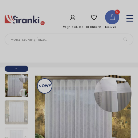
-->
0
To
☰
nav
ULUBIONE
MOJE KONTO
KOSZYK
NOWY