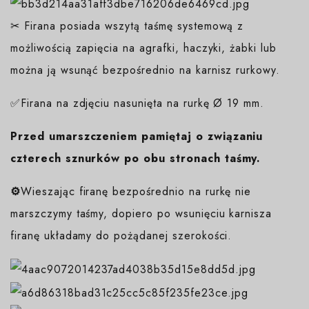
✂ Firana posiada wszytą taśmę systemową z
możliwością zapięcia na agrafki, haczyki, żabki lub
można ją wsunąć bezpośrednio na karnisz rurkowy.
✅Firana na zdjęciu nasunięta na rurkę Ø 19 mm.
Przed umarszczeniem pamiętaj o związaniu
czterech sznurków po obu stronach taśmy.
⚙️
Wieszając firanę bezpośrednio na rurkę nie
marszczymy taśmy, dopiero po wsunięciu karnisza
firanę układamy do pożądanej szerokości.