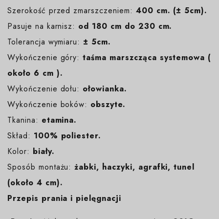
Szerokość przed zmarszczeniem:
400 cm. (± 5cm).
Pasuje na karnisz:
od 180 cm do 230 cm.
Tolerancja wymiaru:
± 5cm.
Wykończenie góry:
taśma marszcząca systemowa (
około 6 cm ).
Wykończenie dołu:
ołowianka.
Wykończenie boków:
obszyte.
Tkanina:
etamina.
Skład:
100% poliester.
Kolor:
biały
.
Sposób montażu:
żabki, haczyki, agrafki, tunel
(około 4 cm).
Przepis prania i pielęgnacji