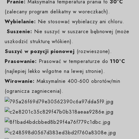
️
Pranie:
Maksymalna temperatura prania to
30°C
(zalecany program delikatny w woreczkach).
Wybielanie:
Nie stosować wybielaczy ani chloru.
️
Suszenie:
Nie suszyć w suszarce bębnowej (może
uszkodzić strukturę włókien).
️Suszyć w pozycji pionowej
(rozwieszone).
Prasowanie:
Prasować w temperaturze do
110°C
(najlepiej lekko wilgotne na lewej stronie).
Wirowanie:
Maksymalnie 400-600 obrotów/min
(ogranicza zagniecenia).