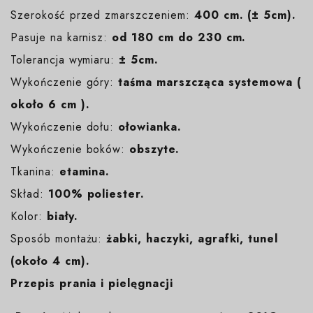
Szerokość przed zmarszczeniem:
400 cm. (± 5cm).
Pasuje na karnisz:
od 180 cm do 230 cm.
Tolerancja wymiaru:
± 5cm.
Wykończenie góry:
taśma marszcząca systemowa (
około 6 cm ).
Wykończenie dołu:
ołowianka.
Wykończenie boków:
obszyte.
Tkanina:
etamina.
Skład:
100% poliester.
Kolor:
biały
.
Sposób montażu:
żabki, haczyki, agrafki, tunel
(około 4 cm).
Przepis prania i pielęgnacji