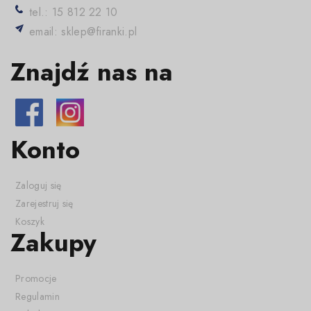
tel.: 15 812 22 10
email: sklep@firanki.pl
Znajdź nas na
Konto
Zaloguj się
Zarejestruj się
Koszyk
Zakupy
Promocje
Regulamin