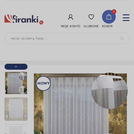
-->
0
To
☰
nav
ULUBIONE
MOJE KONTO
KOSZYK
NOWY