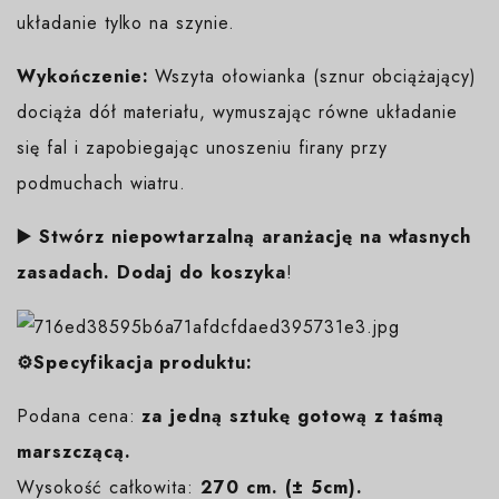
układanie tylko na szynie.
Wykończenie:
Wszyta ołowianka (sznur obciążający)
dociąża dół materiału, wymuszając równe układanie
się fal i zapobiegając unoszeniu firany przy
podmuchach wiatru.
▶️ Stwórz niepowtarzalną aranżację na własnych
zasadach. Dodaj do koszyka
!
⚙️Specyfikacja produktu:
Podana cena:
za jedną sztukę gotową z taśmą
marszczącą.
Wysokość całkowita:
270 cm. (± 5cm).