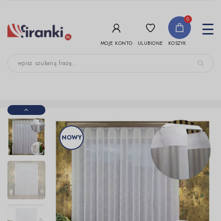
-->
0
To
☰
nav
ULUBIONE
MOJE KONTO
KOSZYK
NOWY