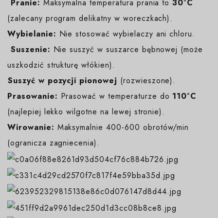
️
Pranie:
Maksymalna temperatura prania to
30°C
(zalecany program delikatny w woreczkach).
Wybielanie:
Nie stosować wybielaczy ani chloru.
️
Suszenie:
Nie suszyć w suszarce bębnowej (może
uszkodzić strukturę włókien).
️Suszyć w pozycji pionowej
(rozwieszone).
Prasowanie:
Prasować w temperaturze do
110°C
(najlepiej lekko wilgotne na lewej stronie).
Wirowanie:
Maksymalnie 400-600 obrotów/min
(ogranicza zagniecenia).