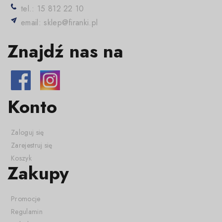
tel.: 15 812 22 10
email: sklep@firanki.pl
Znajdź nas na
Konto
Zaloguj się
Zarejestruj się
Koszyk
Zakupy
Promocje
Regulamin