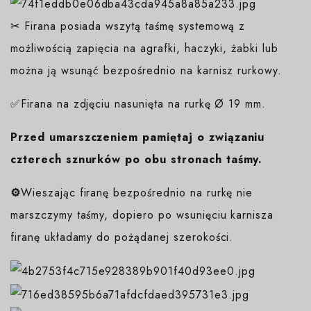
✂ Firana posiada wszytą taśmę systemową z
możliwością zapięcia na agrafki, haczyki, żabki lub
można ją wsunąć bezpośrednio na karnisz rurkowy.
✅Firana na zdjęciu nasunięta na rurkę Ø 19 mm.
Przed umarszczeniem pamiętaj o związaniu
czterech sznurków po obu stronach taśmy.
⚙️
Wieszając firanę bezpośrednio na rurkę nie
marszczymy taśmy, dopiero po wsunięciu karnisza
firanę układamy do pożądanej szerokości.