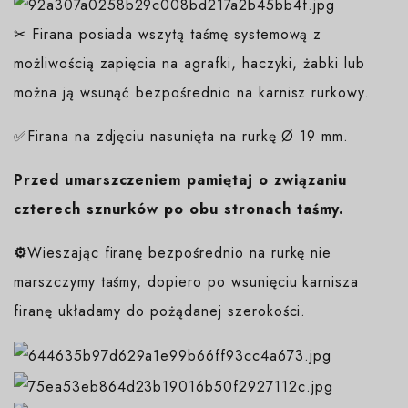
✂ Firana posiada wszytą taśmę systemową z
możliwością zapięcia na agrafki, haczyki, żabki lub
można ją wsunąć bezpośrednio na karnisz rurkowy.
✅Firana na zdjęciu nasunięta na rurkę Ø 19 mm.
Przed umarszczeniem pamiętaj o związaniu
czterech sznurków po obu stronach taśmy.
⚙️
Wieszając firanę bezpośrednio na rurkę nie
marszczymy taśmy, dopiero po wsunięciu karnisza
firanę układamy do pożądanej szerokości.