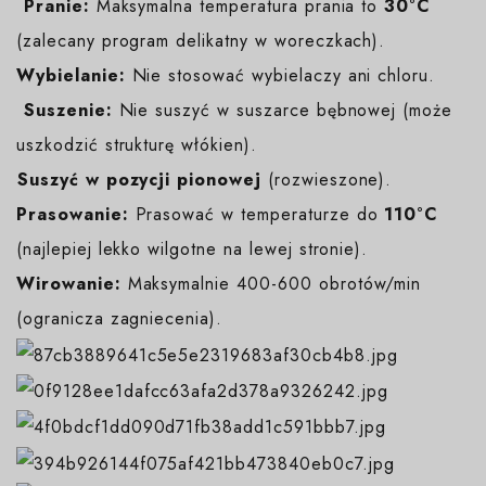
️
Pranie:
Maksymalna temperatura prania to
30°C
(zalecany program delikatny w woreczkach).
Wybielanie:
Nie stosować wybielaczy ani chloru.
️
Suszenie:
Nie suszyć w suszarce bębnowej (może
uszkodzić strukturę włókien).
️Suszyć w pozycji pionowej
(rozwieszone).
Prasowanie:
Prasować w temperaturze do
110°C
(najlepiej lekko wilgotne na lewej stronie).
Wirowanie:
Maksymalnie 400-600 obrotów/min
(ogranicza zagniecenia).