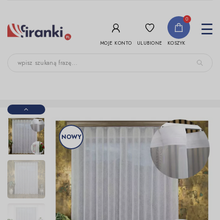
-->
0
To
☰
nav
ULUBIONE
MOJE KONTO
KOSZYK
NOWY