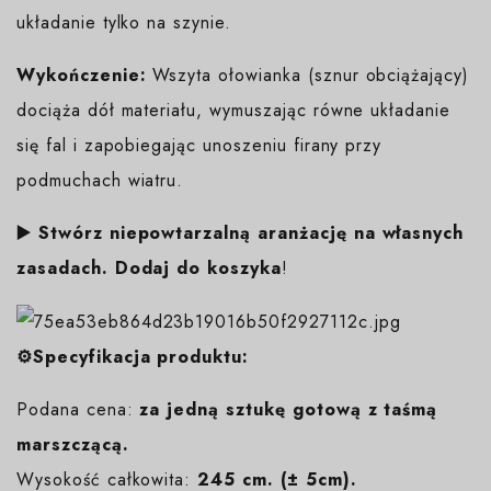
układanie tylko na szynie.
Wykończenie:
Wszyta ołowianka (sznur obciążający)
dociąża dół materiału, wymuszając równe układanie
się fal i zapobiegając unoszeniu firany przy
podmuchach wiatru.
▶️ Stwórz niepowtarzalną aranżację na własnych
zasadach. Dodaj do koszyka
!
⚙️Specyfikacja produktu:
Podana cena:
za jedną sztukę gotową z taśmą
marszczącą.
Wysokość całkowita:
245 cm. (± 5cm).