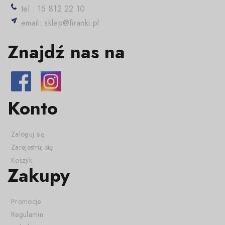
tel.: 15 812 22 10
email: sklep@firanki.pl
Znajdź nas na
Konto
Zaloguj się
Zarejestruj się
Koszyk
Zakupy
Promocje
Regulamin