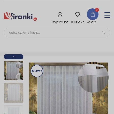
-->
0
To
☰
nav
ULUBIONE
MOJE KONTO
KOSZYK
NOWY