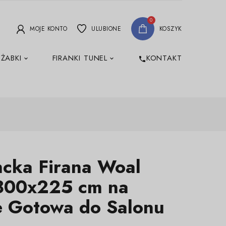
0
MOJE KONTO
ULUBIONE
KOSZYK
 ŻABKI
FIRANKI TUNEL
KONTAKT
phone
ncka Firana Woal
 800x225 cm na
e Gotowa do Salonu