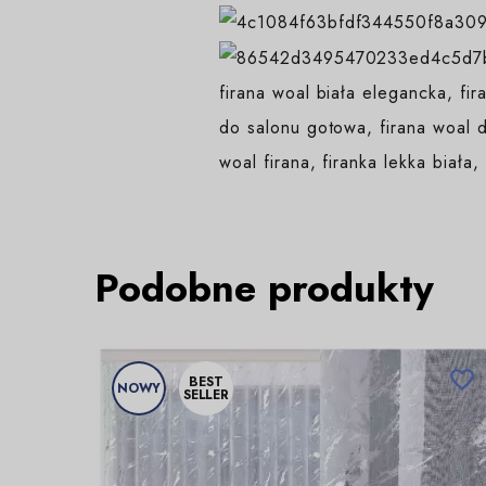
firana woal biała elegancka, fir
do salonu gotowa, firana woal d
woal firana, firanka lekka biała,
Podobne produkty

BEST
NOWY
SELLER