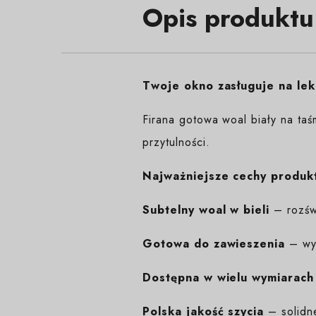
Opis produktu
Twoje okno zasługuje na lek
Firana gotowa woal biały na taś
przytulności.
Najważniejsze cechy produk
Subtelny woal w bieli
– rozświ
Gotowa do zawieszenia
– wys
Dostępna w wielu wymiarach
Polska jakość szycia
– solidn