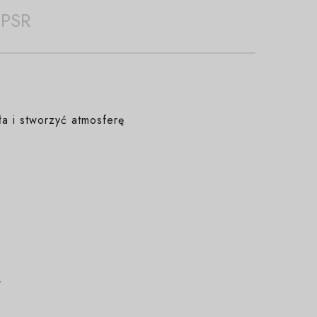
PSR
ła i stworzyć atmosferę
.