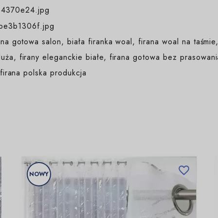
ana gotowa salon, biała firanka woal, firana woal na taśmie
uża, firany eleganckie białe, firana gotowa bez prasowania
 firana polska produkcja

NOWY