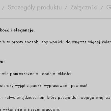
Szczegóły produktu
Załączniki
G
kość i elegancję.
mie to prosty sposób, aby wpuścić do wnętrza więcej świat
tu:
etla pomieszczenie i dodaje lekkości.
tarczy wyjąć z paczki wyprasować i powiesić.
– łatwo znajdziesz ten, który pasuje do Twojego wnętrza
e wykonanie w naszej pracowni.