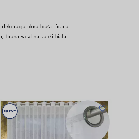
, dekoracja okna biała, firana
, firana woal na żabki biała,

NOWY
NOW