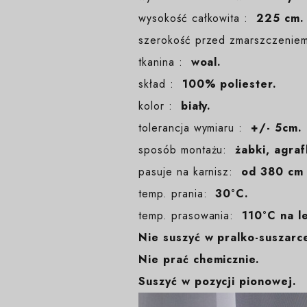
wysokość całkowita :
225 cm. 
szerokość przed zmarszczeni
tkanina :
woal.
skład :
100% poliester.
kolor :
biały.
tolerancja wymiaru :
+/- 5cm.
sposób montażu:
żabki, agraf
pasuje na karnisz:
od 380 cm
temp. prania:
30°C.
temp. prasowania:
110°C na l
Nie suszyć w pralko-suszarc
Nie prać chemicznie.
Suszyć w pozycji pionowej.