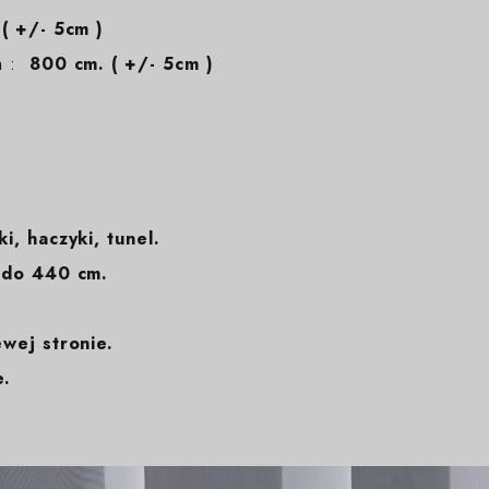
( +/- 5cm )
em :
800 cm. ( +/- 5cm )
ki, haczyki, tunel.
 do 440 cm.
ewej stronie.
e.