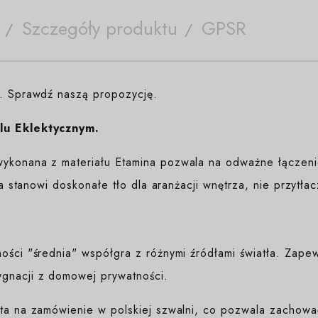
Szczegóły produktu
GPSR
e. Sprawdź naszą propozycję.
lu Eklektycznym.
ykonana z materiału Etamina pozwala na odważne łączenie
ura stanowi doskonałe tło dla aranżacji wnętrza, nie przytła
ności "średnia" współgra z różnymi źródłami światła. Zap
gnacji z domowej prywatności.
yta na zamówienie w polskiej szwalni, co pozwala zachować