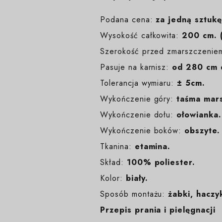
Podana cena:
za jedną sztukę
Wysokość całkowita:
200 cm. (
Szerokość przed zmarszczenie
Pasuje na karnisz:
od 280 cm 
Tolerancja wymiaru:
± 5cm.
Wykończenie góry:
taśma mars
Wykończenie dołu:
ołowianka.
Wykończenie boków:
obszyte.
Tkanina:
etamina.
Skład:
100% poliester.
Kolor:
biały
.
Sposób montażu:
żabki, haczyk
Przepis prania i pielęgnacji