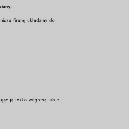
aśmy.
nisza firanę układamy do
ąc ją lekko wilgotną lub z