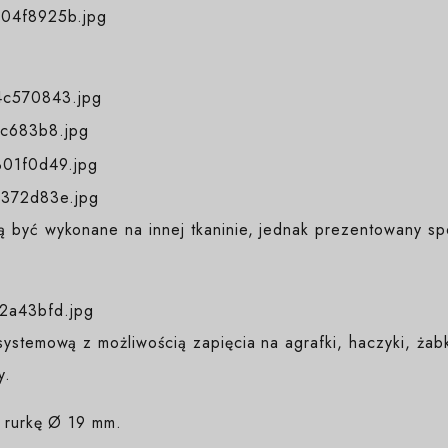
 być wykonane na innej tkaninie, jednak prezentowany sp
ystemową z możliwością zapięcia na agrafki, haczyki, żab
y.
a rurkę Ø 19 mm.