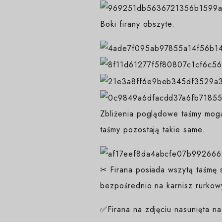
Boki firany obszyte.
Zbliżenia poglądowe taśmy mogą
taśmy pozostają takie same.
✂ Firana posiada wszytą taśmę s
bezpośrednio na karnisz rurkow
✅Firana na zdjęciu nasunięta n