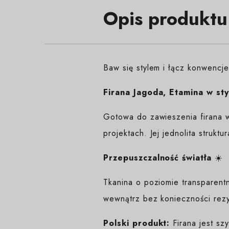
Opis produktu
Baw się stylem i łącz konwencj
Firana Jagoda, Etamina w sty
Gotowa do zawieszenia firana w
projektach. Jej jednolita strukt
Przepuszczalność światła
☀️
Tkanina o poziomie transparent
wewnątrz bez konieczności rezy
Polski produkt:
Firana jest sz