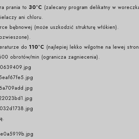
a prania to
30°C
(zalecany program delikatny w woreczk
elaczy ani chloru.
ce bębnowej (może uszkodzić strukturę włókien).
rozwieszone).
eraturze do
110°C
(najlepiej lekko wilgotne na lewej stron
00 obrotów/min (ogranicza zagniecenia).
ą.