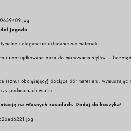
odel Jagoda
ymalne i eleganckie układanie się materiału.
na i uporządkowana baza do miksowania stylów – bezbłędn
 (sznur obciążający) dociąża dół materiału, wymuszając r
przy podmuchach wiatru.
anżację na własnych zasadach. Dodaj do koszyka
!