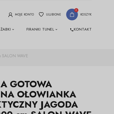
0
MOJE KONTO
ULUBIONE
KOSZYK
 ŻABKI
FIRANKI TUNEL
KONTAKT
phone
m SALON WAVE
NA GOTOWA
INA OŁOWIANKA
KTYCZNY JAGODA