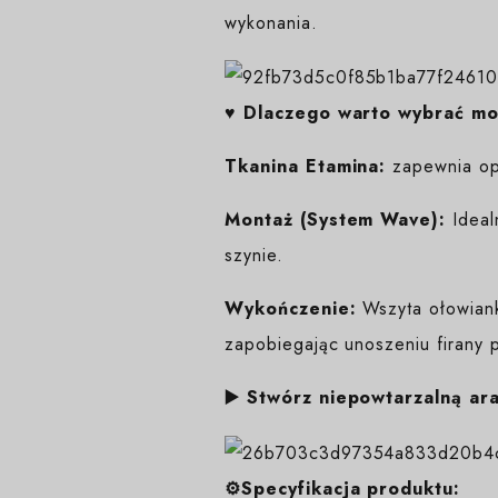
wykonania.
♥️ Dlaczego warto wybrać m
Tkanina Etamina:
zapewnia opt
Montaż (System Wave):
Ideal
szynie.
Wykończenie:
Wszyta ołowianka
zapobiegając unoszeniu firany 
▶️ Stwórz niepowtarzalną ar
⚙️Specyfikacja produktu: