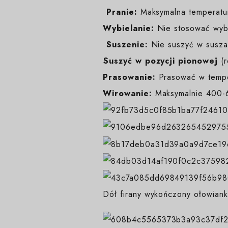
️
Pranie:
Maksymalna temperatur
Wybielanie:
Nie stosować wybi
️
Suszenie:
Nie suszyć w suszar
️Suszyć w pozycji pionowej
(
Prasowanie:
Prasować w temp
Wirowanie:
Maksymalnie 400-6
Dół firany wykończony ołowiank