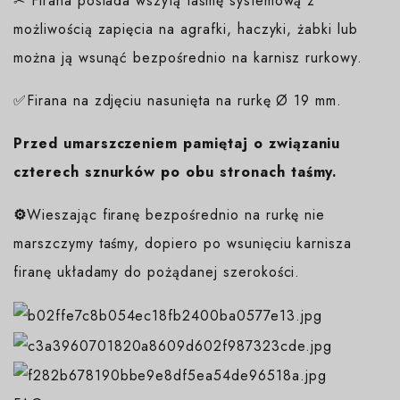
✂ Firana posiada wszytą taśmę systemową z
możliwością zapięcia na agrafki, haczyki, żabki lub
można ją wsunąć bezpośrednio na karnisz rurkowy.
✅Firana na zdjęciu nasunięta na rurkę Ø 19 mm.
Przed umarszczeniem pamiętaj o związaniu
czterech sznurków po obu stronach taśmy.
⚙️
Wieszając firanę bezpośrednio na rurkę nie
marszczymy taśmy, dopiero po wsunięciu karnisza
firanę układamy do pożądanej szerokości.