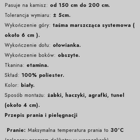
Pasuje na karnisz:
od 150 cm do 200 cm.
Tolerancja wymiaru:
± 5cm.
Wykończenie góry:
taśma marszcząca systemowa (
około 6 cm ).
Wykończenie dołu:
ołowianka.
Wykończenie boków:
obszyte.
Tkanina:
etamina.
Skład:
100% poliester.
Kolor:
biały
.
Sposób montażu:
żabki, haczyki, agrafki, tunel
(około 4 cm).
Przepis prania i pielęgnacji
️
Pranie:
Maksymalna temperatura prania to
30°C