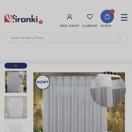
-->
0
To
☰
nav
ULUBIONE
MOJE KONTO
KOSZYK
NOWY