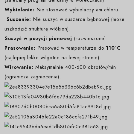
(zalecany program delikatny w woreczkach).
Wybielanie:
Nie stosować wybielaczy ani chloru.
️
Suszenie:
Nie suszyć w suszarce bębnowej (może
uszkodzić strukturę włókien).
️Suszyć w pozycji pionowej
(rozwieszone).
Prasowanie:
Prasować w temperaturze do
110°C
(najlepiej lekko wilgotne na lewej stronie).
Wirowanie:
Maksymalnie 400-600 obrotów/min
(ogranicza zagniecenia).