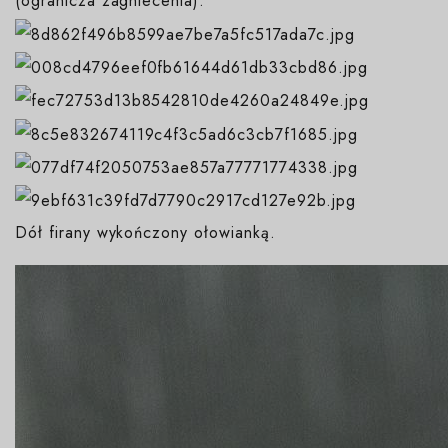
(ogranicza zagniecenia).
Dół firany wykończony ołowianką.