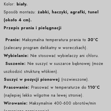
Kolor:
biały
.
Sposób montażu:
żabki, haczyki, agrafki, tunel
(około 4 cm).
Przepis prania i pielęgnacji
️
Pranie:
Maksymalna temperatura prania to
30°C
(zalecany program delikatny w woreczkach).
Wybielanie:
Nie stosować wybielaczy ani chloru.
️
Suszenie:
Nie suszyć w suszarce bębnowej (może
uszkodzić strukturę włókien).
️Suszyć w pozycji pionowej
(rozwieszone).
Prasowanie:
Prasować w temperaturze do
110°C
(najlepiej lekko wilgotne na lewej stronie).
Wirowanie:
Maksymalnie 400-600 obrotów/min