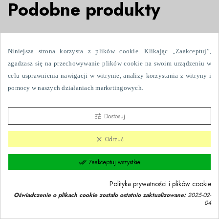
Podobne produkty
NOWY

Niniejsza strona korzysta z plików cookie. Klikając „Zaakceptuj”,
zgadzasz się na przechowywanie plików cookie na swoim urządzeniu w
celu usprawnienia nawigacji w witrynie, analizy korzystania z witryny i
pomocy w naszych działaniach marketingowych.
Dostosuj
tune
Odrzuć
clear
Zaakceptuj wszystkie
done_all
Polityka prywatności i plików cookie
Oświadczenie o plikach cookie zostało ostatnio zaktualizowane:
2025-02-
04
Zgoda na pliki cookie
group_work