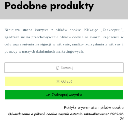
Podobne produkty
NOWY

Niniejsza strona korzysta z plików cookie. Klikając „Zaakceptuj”,
zgadzasz się na przechowywanie plików cookie na swoim urządzeniu w
celu usprawnienia nawigacji w witrynie, analizy korzystania z witryny i
pomocy w naszych działaniach marketingowych.
Dostosuj
tune
Odrzuć
clear
Zaakceptuj wszystkie
done_all
Polityka prywatności i plików cookie
Oświadczenie o plikach cookie zostało ostatnio zaktualizowane:
2025-02-
04
Zgoda na pliki cookie
group_work