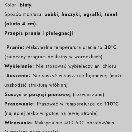
Kolor:
biały
.
Sposób montażu:
żabki, haczyki, agrafki, tunel
(około 4 cm).
Przepis prania i pielęgnacji
️
Pranie:
Maksymalna temperatura prania to
30°C
(zalecany program delikatny w woreczkach).
Wybielanie:
Nie stosować wybielaczy ani chloru.
️
Suszenie:
Nie suszyć w suszarce bębnowej (może
uszkodzić strukturę włókien).
️Suszyć w pozycji pionowej
(rozwieszone).
Prasowanie:
Prasować w temperaturze do
110°C
(najlepiej lekko wilgotne na lewej stronie).
Wirowanie:
Maksymalnie 400-600 obrotów/min