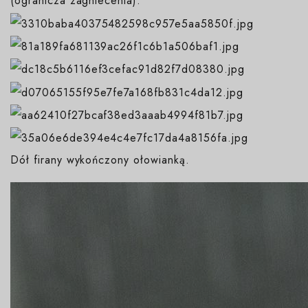
(ogranicza zagniecenia).
Dół firany wykończony ołowianką.