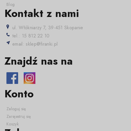
Blog
Kontakt z nami
ul. Włókniarzy 7, 39-451 Skopanie
tel.: 15 812 22 10
email: sklep@firanki.pl
Znajdź nas na
Konto
Zaloguj się
Zarejestruj się
Koszyk