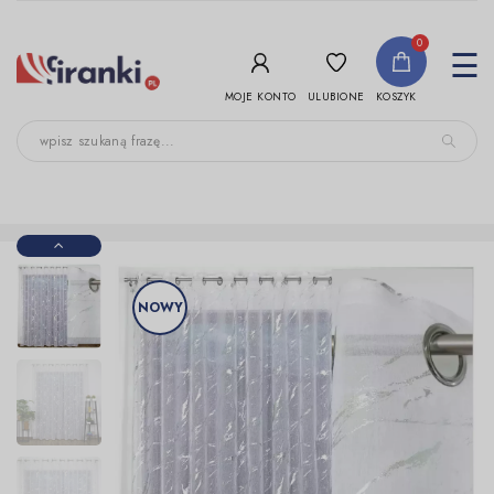
-->
0
To
☰
nav
ULUBIONE
MOJE KONTO
KOSZYK
NOWY