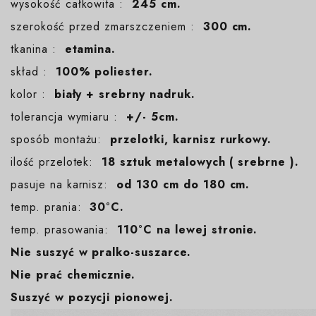
wysokość całkowita :
245 cm.
szerokość przed zmarszczeniem :
300 cm.
tkanina :
etamina.
skład :
100% poliester.
kolor :
biały + srebrny nadruk.
tolerancja wymiaru :
+/- 5cm.
sposób montażu:
przelotki, karnisz rurkowy.
ilość przelotek:
18 sztuk metalowych ( srebrne ).
pasuje na karnisz:
od 130 cm do 180 cm.
temp. prania:
30°C.
temp. prasowania:
110°C na lewej stronie.
Nie suszyć w pralko-suszarce.
Nie prać chemicznie.
Suszyć w pozycji pionowej.