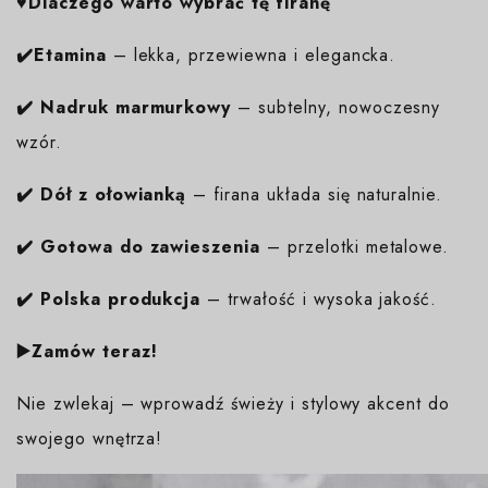
♥️Dlaczego warto wybrać tę firanę
✔️Etamina
– lekka, przewiewna i elegancka.
✔️
Nadruk marmurkowy
– subtelny, nowoczesny
wzór.
✔️
Dół z ołowianką
– firana układa się naturalnie.
✔️
Gotowa do zawieszenia
– przelotki metalowe.
✔️
Polska produkcja
– trwałość i wysoka jakość.
▶️Zamów teraz!
Nie zwlekaj – wprowadź świeży i stylowy akcent do
swojego wnętrza!